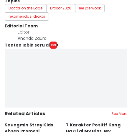
Topics
Doctor on the Edge
Drakor 2026
lee jae wook
rekomendasi drakor
Editorial Team
Editor
Ananda Zaura
Tonton lebih seru di
Related Articles
See More
Seungmin Stray Kids
7 Karakter Positif Kang
7
Absen Promosi
Ha Gi di My Bias, My
a