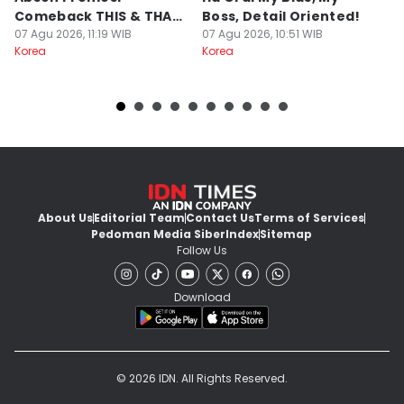
Comeback THIS & THAT,
Boss, Detail Oriented!
N
Kenapa?
07 Agu 2026, 11:19 WIB
07 Agu 2026, 10:51 WIB
B
07
Korea
Korea
Ko
About Us
Editorial Team
Contact Us
Terms of Services
Pedoman Media Siber
Index
Sitemap
Follow Us
Download
© 2026 IDN. All Rights Reserved.