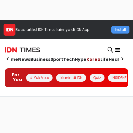
Baca artikel
IDN Times
lainnya di IDN App
Install
Home
News
Business
Sport
Tech
Hype
Korea
Life
Health
Aut
For
# Yuk Vote
Iklanin di IDN
Quiz
INSIDENESIA
You