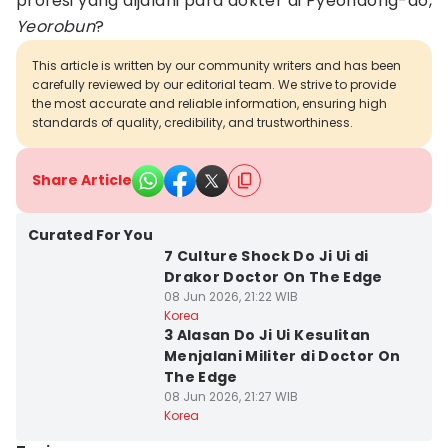
profesi yang dijalani para dokter di Pyeondong-do,
Yeorobun
?
This article is written by our community writers and has been
carefully reviewed by our editorial team. We strive to provide
the most accurate and reliable information, ensuring high
standards of quality, credibility, and trustworthiness.
Share Article
Curated For You
7 Culture Shock Do Ji Ui di
Drakor Doctor On The Edge
08 Jun 2026, 21:22 WIB
Korea
3 Alasan Do Ji Ui Kesulitan
Menjalani Militer di Doctor On
The Edge
08 Jun 2026, 21:27 WIB
Korea