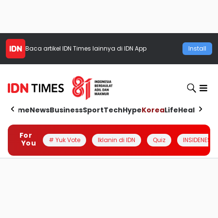
Baca artikel
IDN Times
lainnya di IDN App
Install
Home
News
Business
Sport
Tech
Hype
Korea
Life
Health
Aut
For
# Yuk Vote
Iklanin di IDN
Quiz
INSIDENESIA
You