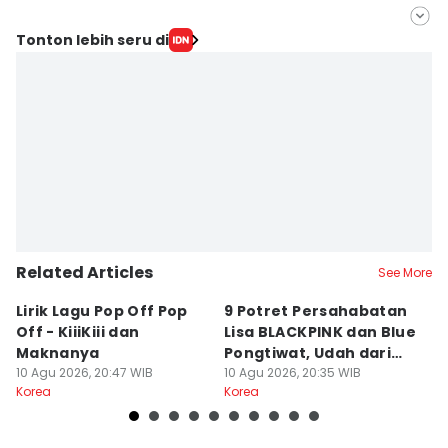
Editor
Tonton lebih seru di
Triadanti N
Editor
Elizabeth Chiquita Tuedestin Priwiratu
Related Articles
See More
Lirik Lagu Pop Off Pop
9 Potret Persahabatan
Ha
Off - KiiiKiii dan
Lisa BLACKPINK dan Blue
Se
Maknanya
Pongtiwat, Udah dari
A 
10 Agu 2026, 20:47 WIB
Dulu
10 Agu 2026, 20:35 WIB
10
Korea
Korea
Ko