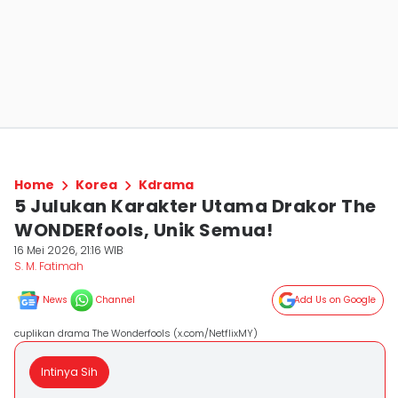
Home
Korea
Kdrama
5 Julukan Karakter Utama Drakor The
WONDERfools, Unik Semua!
16 Mei 2026, 21:16 WIB
S. M. Fatimah
News
Channel
Add Us on Google
cuplikan drama The Wonderfools (x.com/NetflixMY)
Intinya Sih