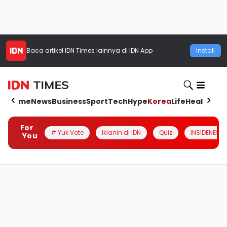
Baca artikel
IDN Times
lainnya di IDN App
Install
Home
News
Business
Sport
Tech
Hype
Korea
Life
Health
Aut
For
# Yuk Vote
Iklanin di IDN
Quiz
INSIDENESIA
You