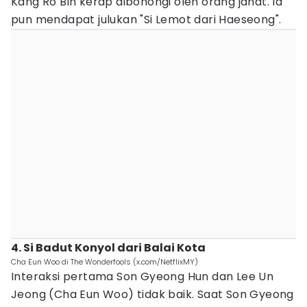
Kang Ro Bin kerap dibohongi oleh orang jahat. Ia
pun mendapat julukan "Si Lemot dari Haeseong".
4. Si Badut Konyol dari Balai Kota
Cha Eun Woo di The Wonderfools (x.com/NetflixMY)
Interaksi pertama Son Gyeong Hun dan Lee Un
Jeong (Cha Eun Woo) tidak baik. Saat Son Gyeong