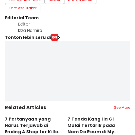
Karakter Drakor
Editorial Team
Editor
Izza Namira
Tonton lebih seru di
Related Articles
See More
7 Pertanyaan yang
7 Tanda Kang Ha Gi
3
Harus Terjawab di
Mulai Tertarik pada
N
Ending A Shop for Killers
Nam Da Reum di My
H