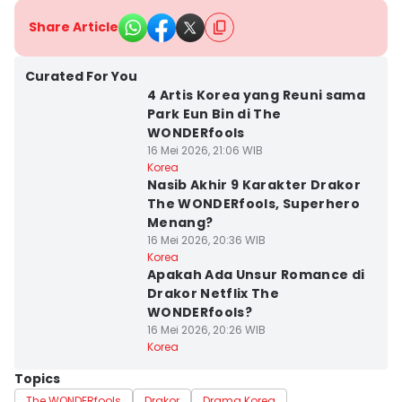
Share Article
Curated For You
4 Artis Korea yang Reuni sama
Park Eun Bin di The
WONDERfools
16 Mei 2026, 21:06 WIB
Korea
Nasib Akhir 9 Karakter Drakor
The WONDERfools, Superhero
Menang?
16 Mei 2026, 20:36 WIB
Korea
Apakah Ada Unsur Romance di
Drakor Netflix The
WONDERfools?
16 Mei 2026, 20:26 WIB
Korea
Topics
The WONDERfools
Drakor
Drama Korea