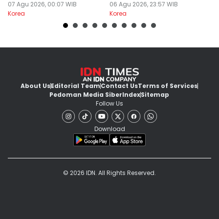
2
07 Agu 2026, 00:07 WIB
Bias, My Boss
06 Agu 2026, 23:57 WIB
S
06
Korea
Korea
Ko
About Us
Editorial Team
Contact Us
Terms of Services
Pedoman Media Siber
Index
Sitemap
Follow Us
Download
© 2026 IDN. All Rights Reserved.