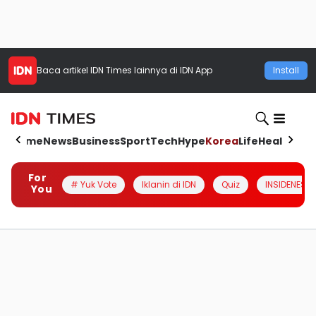
Baca artikel
IDN Times
lainnya di IDN App
Install
Home
News
Business
Sport
Tech
Hype
Korea
Life
Health
Aut
For
# Yuk Vote
Iklanin di IDN
Quiz
INSIDENESIA
You