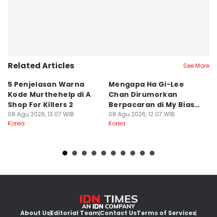
Related Articles
See More
5 Penjelasan Warna
Mengapa Ha Gi-Lee
D
Kode Murthehelp di A
Chan Dirumorkan
K
Shop For Killers 2
Berpacaran di My Bias,
d
08 Agu 2026, 13:07 WIB
My Boss?
08 Agu 2026, 12:07 WIB
08
Korea
Korea
Ko
About Us
Editorial Team
Contact Us
Terms of Services