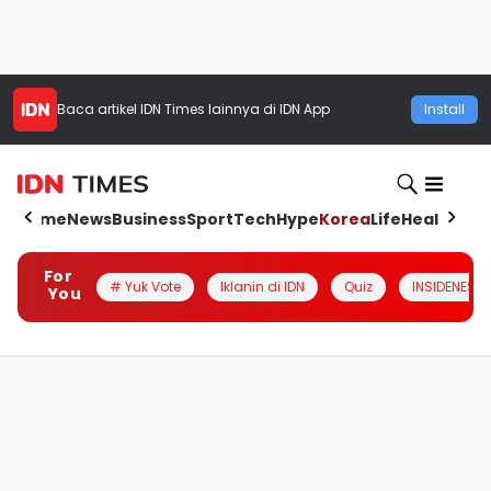
Baca artikel
IDN Times
lainnya di IDN App
Install
Home
News
Business
Sport
Tech
Hype
Korea
Life
Health
Aut
For
# Yuk Vote
Iklanin di IDN
Quiz
INSIDENESIA
You