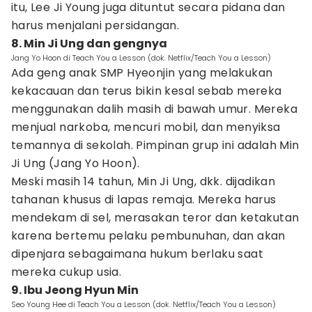
itu, Lee Ji Young juga dituntut secara pidana dan
harus menjalani persidangan.
8. Min Ji Ung dan gengnya
Jang Yo Hoon di Teach You a Lesson (dok. Netflix/Teach You a Lesson)
Ada geng anak SMP Hyeonjin yang melakukan
kekacauan dan terus bikin kesal sebab mereka
menggunakan dalih masih di bawah umur. Mereka
menjual narkoba, mencuri mobil, dan menyiksa
temannya di sekolah. Pimpinan grup ini adalah Min
Ji Ung (Jang Yo Hoon).
Meski masih 14 tahun, Min Ji Ung, dkk. dijadikan
tahanan khusus di lapas remaja. Mereka harus
mendekam di sel, merasakan teror dan ketakutan
karena bertemu pelaku pembunuhan, dan akan
dipenjara sebagaimana hukum berlaku saat
mereka cukup usia.
9. Ibu Jeong Hyun Min
Seo Young Hee di Teach You a Lesson (dok. Netflix/Teach You a Lesson)