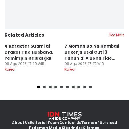
Related Articles
See More
4 Karakter Suami di
7 Momen Bo Na Kembali
5 
Drakor The Husband,
Bekerja usai Cuti 3
T
Pemimpin Keluarga!
Tahun di A Bona Fide
P
06 Agu 2026, 17:49 WIB
Killer
06 Agu 2026, 17:47 WIB
J
06
Korea
Korea
Ko
About Us
Editorial Team
Contact Us
Terms of Services
Pedoman Media Siber
Index
Sitemap