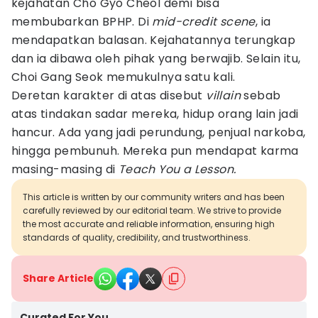
kejahatan Cho Gyo Cheol demi bisa
membubarkan BPHP. Di
mid-credit scene
, ia
mendapatkan balasan. Kejahatannya terungkap
dan ia dibawa oleh pihak yang berwajib. Selain itu,
Choi Gang Seok memukulnya satu kali.
Deretan karakter di atas disebut
villain
sebab
atas tindakan sadar mereka, hidup orang lain jadi
hancur. Ada yang jadi perundung, penjual narkoba,
hingga pembunuh. Mereka pun mendapat karma
masing-masing di
Teach You a Lesson.
This article is written by our community writers and has been
carefully reviewed by our editorial team. We strive to provide
the most accurate and reliable information, ensuring high
standards of quality, credibility, and trustworthiness.
Share Article
Curated For You