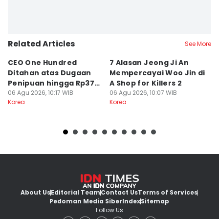
Related Articles
See More
CEO One Hundred
7 Alasan Jeong Ji An
7
Ditahan atas Dugaan
Mempercayai Woo Jin di
M
Penipuan hingga Rp379
A Shop for Killers 2
Gi
Miliar
06 Agu 2026, 10:17 WIB
06 Agu 2026, 10:07 WIB
06
Korea
Korea
Ko
About Us
Editorial Team
Contact Us
Terms of Services
Pedoman Media Siber
Index
Sitemap
Follow Us