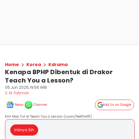
Home
Korea
Kdrama
Kenapa BPHP Dibentuk di Drakor
Teach You a Lesson?
06 Jun 2026, 19:56 WIB
S. M. Fatimah
News
Channel
Add Us on Google
Kim Moo Yul di Teach You a Lesson (x.com/NetflixKR)
Intinya Sih