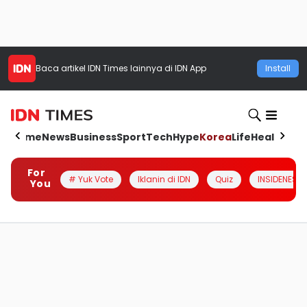
Baca artikel
IDN Times
lainnya di IDN App
Install
Home
News
Business
Sport
Tech
Hype
Korea
Life
Health
Aut
For
# Yuk Vote
Iklanin di IDN
Quiz
INSIDENESIA
You