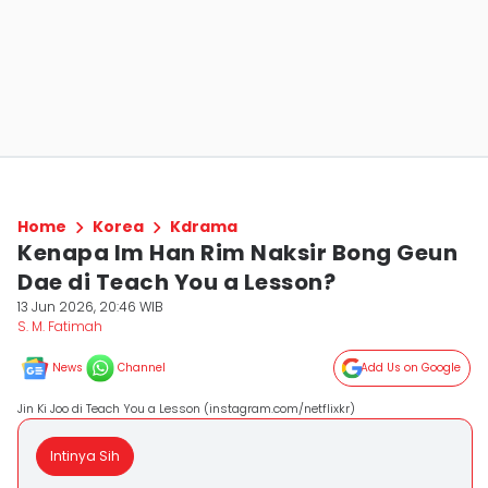
Home
Korea
Kdrama
Kenapa Im Han Rim Naksir Bong Geun
Dae di Teach You a Lesson?
13 Jun 2026, 20:46 WIB
S. M. Fatimah
News
Channel
Add Us on Google
Jin Ki Joo di Teach You a Lesson (instagram.com/netflixkr)
Intinya Sih