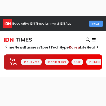
Baca artikel
IDN Times
lainnya di IDN App
Install
Home
News
Business
Sport
Tech
Hype
Korea
Life
Health
Aut
For
# Yuk Vote
Iklanin di IDN
Quiz
INSIDENESIA
You