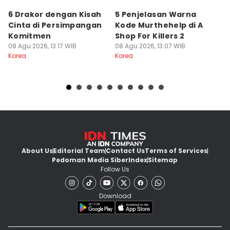
6 Drakor dengan Kisah
5 Penjelasan Warna
M
Cinta di Persimpangan
Kode Murthehelp di A
C
Komitmen
Shop For Killers 2
B
08 Agu 2026, 13:17 WIB
08 Agu 2026, 13:07 WIB
M
08
Korea
Korea
Ko
About Us
Editorial Team
Contact Us
Terms of Services
Pedoman Media Siber
Index
Sitemap
Follow Us
Download