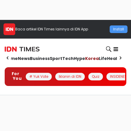
Baca artikel
IDN Times
lainnya di IDN App
Install
Home
News
Business
Sport
Tech
Hype
Korea
Life
Health
Aut
For
# Yuk Vote
Iklanin di IDN
Quiz
INSIDENESIA
You