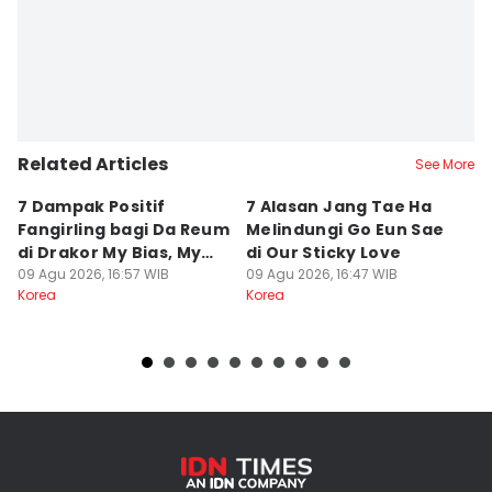
Related Articles
See More
7 Dampak Positif
7 Alasan Jang Tae Ha
7 
Fangirling bagi Da Reum
Melindungi Go Eun Sae
E
di Drakor My Bias, My
di Our Sticky Love
Ki
Boss
09 Agu 2026, 16:57 WIB
09 Agu 2026, 16:47 WIB
09
Korea
Korea
Ko