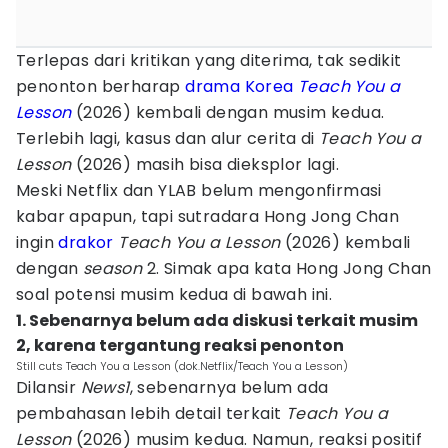
Terlepas dari kritikan yang diterima, tak sedikit
penonton berharap
drama Korea
Teach You a
Lesson
(2026) kembali dengan musim kedua.
Terlebih lagi, kasus dan alur cerita di
Teach You a
Lesson
(2026) masih bisa dieksplor lagi.
Meski Netflix dan YLAB belum mengonfirmasi
kabar apapun, tapi sutradara Hong Jong Chan
ingin
drakor
Teach You a Lesson
(2026) kembali
dengan
season
2. Simak apa kata Hong Jong Chan
soal potensi musim kedua di bawah ini.
1. Sebenarnya belum ada diskusi terkait musim
2, karena tergantung reaksi penonton
Still cuts Teach You a Lesson (dok.Netflix/Teach You a Lesson)
Dilansir
News1
, sebenarnya belum ada
pembahasan lebih detail terkait
Teach You a
Lesson
(2026) musim kedua. Namun, reaksi positif