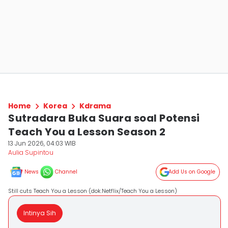
Home
Korea
Kdrama
Sutradara Buka Suara soal Potensi
Teach You a Lesson Season 2
13 Jun 2026, 04:03 WIB
Aulia Supintou
News
Channel
Add Us on Google
Still cuts Teach You a Lesson (dok.Netflix/Teach You a Lesson)
Intinya Sih