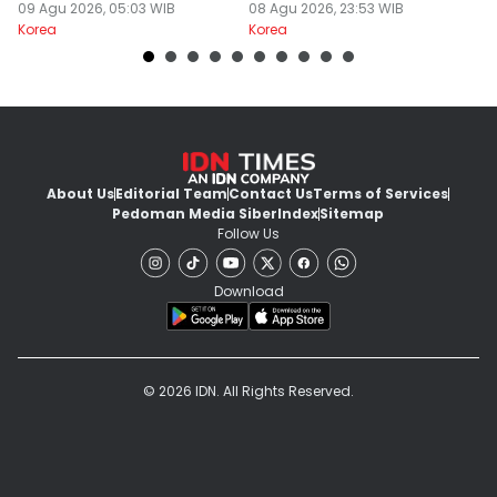
09 Agu 2026, 05:03 WIB
08 Agu 2026, 23:53 WIB
08
Korea
Korea
Ko
About Us
Editorial Team
Contact Us
Terms of Services
Pedoman Media Siber
Index
Sitemap
Follow Us
Download
© 2026 IDN. All Rights Reserved.