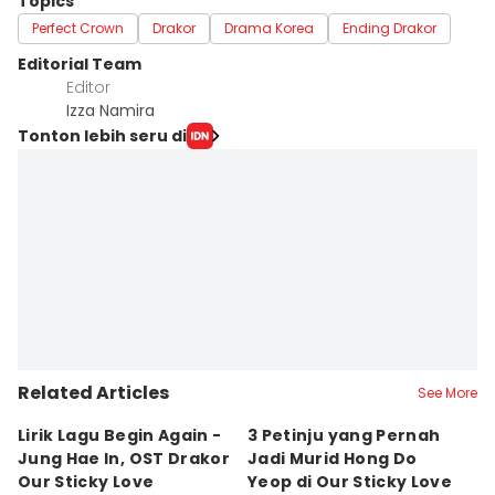
Topics
Perfect Crown
Drakor
Drama Korea
Ending Drakor
Editorial Team
Editor
Izza Namira
Tonton lebih seru di
Related Articles
See More
Lirik Lagu Begin Again -
3 Petinju yang Pernah
5
Jung Hae In, OST Drakor
Jadi Murid Hong Do
L
Our Sticky Love
Yeop di Our Sticky Love
B