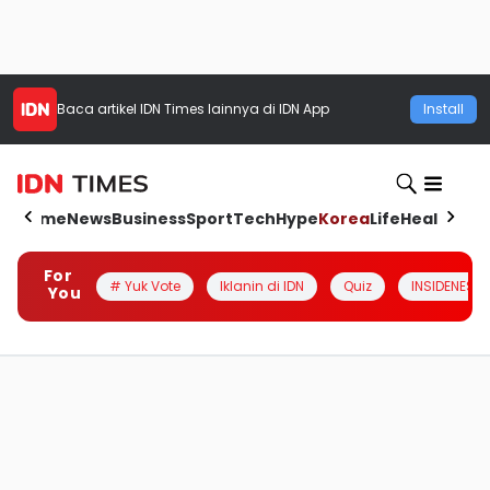
Baca artikel
IDN Times
lainnya di IDN App
Install
Home
News
Business
Sport
Tech
Hype
Korea
Life
Health
Aut
For
# Yuk Vote
Iklanin di IDN
Quiz
INSIDENESIA
You