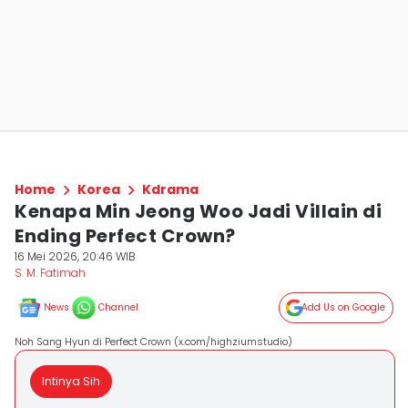
Home
Korea
Kdrama
Kenapa Min Jeong Woo Jadi Villain di
Ending Perfect Crown?
16 Mei 2026, 20:46 WIB
S. M. Fatimah
News
Channel
Add Us on Google
Noh Sang Hyun di Perfect Crown (x.com/highziumstudio)
Intinya Sih