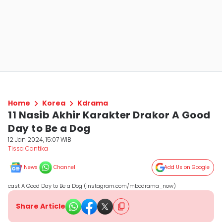
Home
Korea
Kdrama
11 Nasib Akhir Karakter Drakor A Good
Day to Be a Dog
12 Jan 2024, 15:07 WIB
Tissa Cantika
News
Channel
Add Us on Google
cast A Good Day to Be a Dog (instagram.com/mbcdrama_now)
Share Article