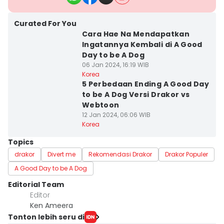
Curated For You
Cara Hae Na Mendapatkan
Ingatannya Kembali di A Good
Day to be A Dog
06 Jan 2024, 16:19 WIB
Korea
5 Perbedaan Ending A Good Day
to be A Dog Versi Drakor vs
Webtoon
12 Jan 2024, 06:06 WIB
Korea
Topics
drakor
Divert me
Rekomendasi Drakor
Drakor Populer
A Good Day to be A Dog
Editorial Team
Editor
Ken Ameera
Tonton lebih seru di