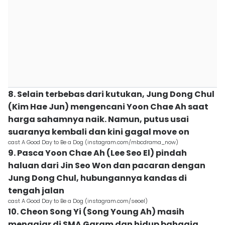
8. Selain terbebas dari kutukan, Jung Dong Chul
(Kim Hae Jun) mengencani Yoon Chae Ah saat
harga sahamnya naik. Namun, putus usai
suaranya kembali dan kini gagal move on
cast A Good Day to Be a Dog (instagram.com/mbcdrama_now)
9. Pasca Yoon Chae Ah (Lee Seo El) pindah
haluan dari Jin Seo Won dan pacaran dengan
Jung Dong Chul, hubungannya kandas di
tengah jalan
cast A Good Day to Be a Dog (instagram.com/seoel)
10. Cheon Song Yi (Song Young Ah) masih
mengajar di SMA Garam dan hidup bahagia