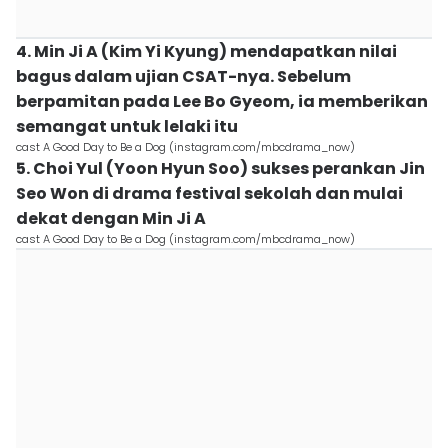
4. Min Ji A (Kim Yi Kyung) mendapatkan nilai
bagus dalam ujian CSAT-nya. Sebelum
berpamitan pada Lee Bo Gyeom, ia memberikan
semangat untuk lelaki itu
cast A Good Day to Be a Dog (instagram.com/mbcdrama_now)
5. Choi Yul (Yoon Hyun Soo) sukses perankan Jin
Seo Won di drama festival sekolah dan mulai
dekat dengan Min Ji A
cast A Good Day to Be a Dog (instagram.com/mbcdrama_now)