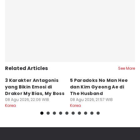
Related Articles
See More
3 Karakter Antagonis
5 Paradoks No Man Hee
8
yang Bikin Emosi di
dan Kim Gyeong Ae di
A
Drakor My Bias, My Boss
The Husband
S
08 Agu 2026, 22:06 WIB
08 Agu 2026, 21:57 WIB
08
Korea
Korea
Ko