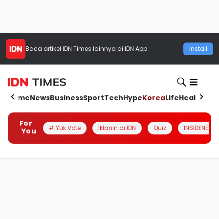
Baca artikel
IDN Times
lainnya di IDN App
Install
Home
News
Business
Sport
Tech
Hype
Korea
Life
Health
Aut
For
# Yuk Vote
Iklanin di IDN
Quiz
INSIDENESIA
You