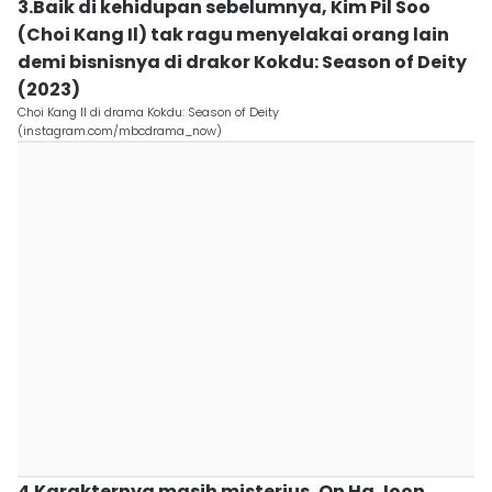
3.Baik di kehidupan sebelumnya, Kim Pil Soo
(Choi Kang Il) tak ragu menyelakai orang lain
demi bisnisnya di drakor Kokdu: Season of Deity
(2023)
Choi Kang Il di drama Kokdu: Season of Deity
(instagram.com/mbcdrama_now)
4.Karakternya masih misterius, On Ha Joon