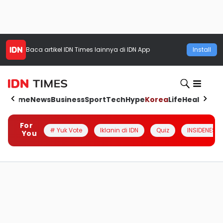
Baca artikel
IDN Times
lainnya di IDN App
Install
Home
News
Business
Sport
Tech
Hype
Korea
Life
Health
Aut
For
# Yuk Vote
Iklanin di IDN
Quiz
INSIDENESIA
You