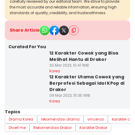
carefully reviewed by our editorial team. We strive to provide
the most accurate and reliable information, ensuring high
standards of quality, credibility, and trustworthiness.
Share Article
Curated For You
12 Karakter Cowok yang Bisa
Melihat Hantu di Drakor
20 Mar 2023, 10:41 WIB
Korea
12 Karakter Utama Cowok yang
Berprofesi Sebagai Idol KPop di
Drakor
09 Mar 2023, 15:35 WIB
Korea
Topics
Drama Korea
rekomendasi drama
vincenzo
karakter co
Divert me
Rekomendasi Drakor
Karakter Drakor