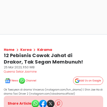
Home
Korea
Kdrama
12 Pebisnis Cowok Jahat di
Drakor, Tak Segan Membunuh!
25 Mar 2023, 11:50 WIB
Queena Sekar Jasmine
News
Channel
Add Us on Google
Ok Taecyeon di drama Vincenzo (instagram.com/tvn_drama) | Shin Jae Ha di
drama Taxi Driver 2 (instagram.com/sbsdrama.official)
Share Article