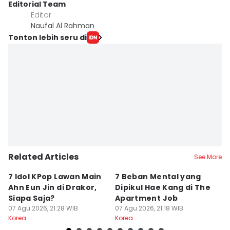
Editorial Team
Editor
Naufal Al Rahman
Tonton lebih seru di
Related Articles
See More
7 Idol KPop Lawan Main
7 Beban Mental yang
7
Ahn Eun Jin di Drakor,
Dipikul Hae Kang di The
K
Siapa Saja?
Apartment Job
T
07 Agu 2026, 21:28 WIB
07 Agu 2026, 21:18 WIB
07
Korea
Korea
Ko