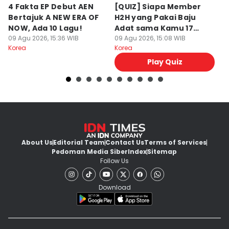
4 Fakta EP Debut AEN
[QUIZ] Siapa Member
7 
Bertajuk A NEW ERA OF
H2H yang Pakai Baju
T
NOW, Ada 10 Lagu!
Adat sama Kamu 17
S
09 Agu 2026, 15:36 WIB
Agustusan?
09 Agu 2026, 15:08 WIB
M
09
Korea
Korea
Ko
Play Quiz
About Us
Editorial Team
Contact Us
Terms of Services
Pedoman Media Siber
Index
Sitemap
Follow Us
Download