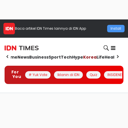
Baca artikel
IDN Times
lainnya di IDN App
Install
Home
News
Business
Sport
Tech
Hype
Korea
Life
Health
Aut
For
# Yuk Vote
Iklanin di IDN
Quiz
INSIDENESIA
You