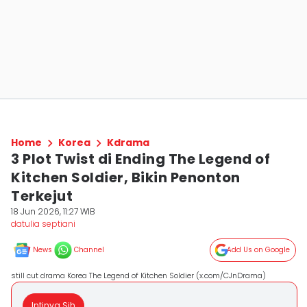
Home
Korea
Kdrama
3 Plot Twist di Ending The Legend of
Kitchen Soldier, Bikin Penonton
Terkejut
18 Jun 2026, 11:27 WIB
datulia septiani
News
Channel
Add Us on Google
still cut drama Korea The Legend of Kitchen Soldier (x.com/CJnDrama)
Intinya Sih