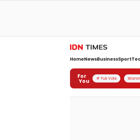
Home
News
Business
Sport
Te
For
# Yuk Vote
Iklanin
You