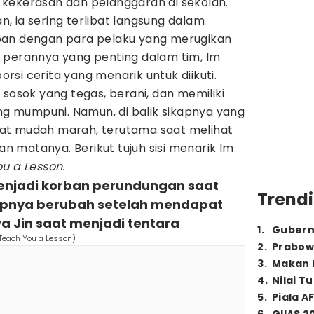
kekerasan dan pelanggaran di sekolah.
 ia sering terlibat langsung dalam
pan dengan para pelaku yang merugikan
 perannya yang penting dalam tim, Im
si cerita yang menarik untuk diikuti.
 sosok yang tegas, berani, dan memiliki
 mumpuni. Namun, di balik sikapnya yang
sifat mudah marah, terutama saat melihat
pan matanya. Berikut tujuh sisi menarik Im
u a Lesson.
menjadi korban perundungan saat
Trendi
upnya berubah setelah mendapat
a Jin saat menjadi tentara
1
.
Gubern
x/Teach You a Lesson)
2
.
Prabow
3
.
Makan B
4
.
Nilai T
5
.
Piala A