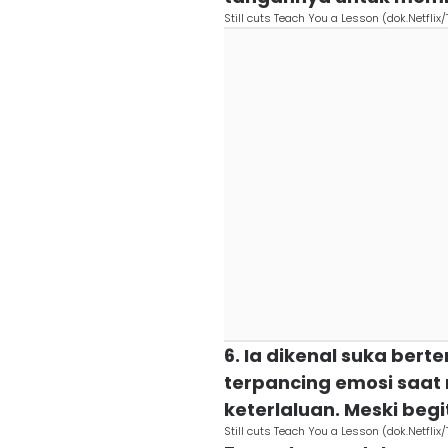
Still cuts Teach You a Lesson (dok.Netfli
6. Ia dikenal suka ber
terpancing emosi saat
keterlaluan. Meski begi
Still cuts Teach You a Lesson (dok.Netfli