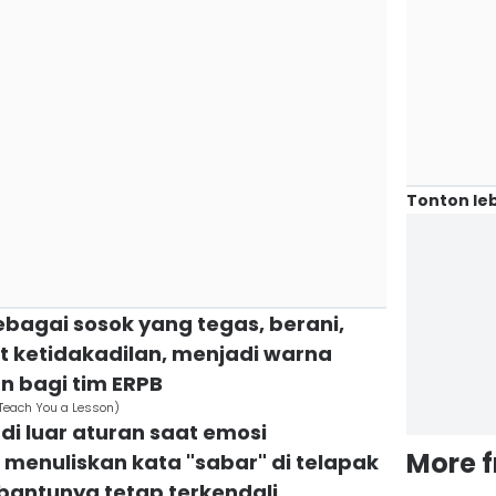
Tonton leb
ebagai sosok yang tegas, berani,
t ketidakadilan, menjadi warna
n bagi tim ERPB
x/Teach You a Lesson)
 di luar aturan saat emosi
More 
menuliskan kata "sabar" di telapak
antunya tetap terkendali