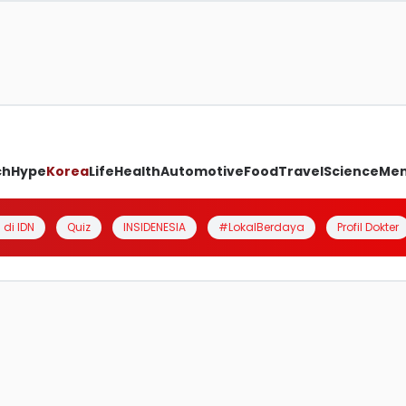
ch
Hype
Korea
Life
Health
Automotive
Food
Travel
Science
Me
 di IDN
Quiz
INSIDENESIA
#LokalBerdaya
Profil Dokter