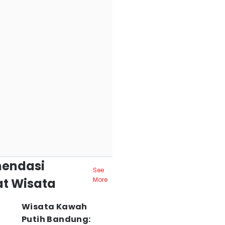
endasi
See
t Wisata
More
Wisata Kawah
Putih Bandung: