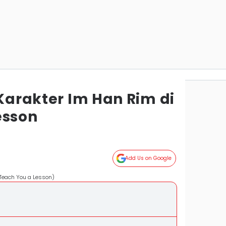
 Karakter Im Han Rim di
esson
Add Us on Google
x/Teach You a Lesson)