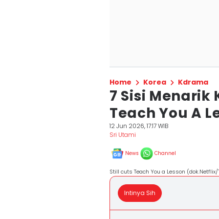
Home
Korea
Kdrama
7 Sisi Menarik
Teach You A L
12 Jun 2026, 17:17 WIB
Sri Utami
News
Channel
Still cuts Teach You a Lesson (dok.Netfli
Intinya Sih