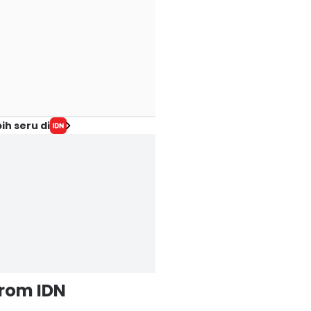
ih seru di
from IDN