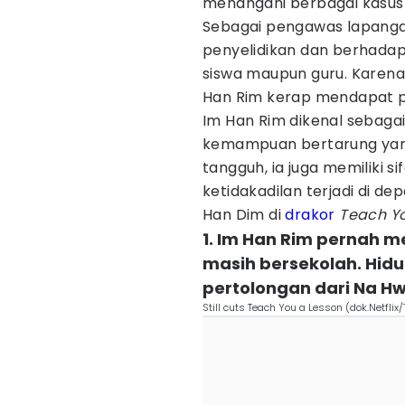
menangani berbagai kasus 
Sebagai pengawas lapangan,
penyelidikan dan berhada
siswa maupun guru. Karena
Han Rim kerap mendapat por
Im Han Rim dikenal sebagai
kemampuan bertarung yang
tangguh, ia juga memiliki 
ketidakadilan terjadi di de
Han Dim di
drakor
Teach Yo
1. Im Han Rim pernah 
masih bersekolah. Hid
pertolongan dari Na Hw
Still cuts Teach You a Lesson (dok.Netfli