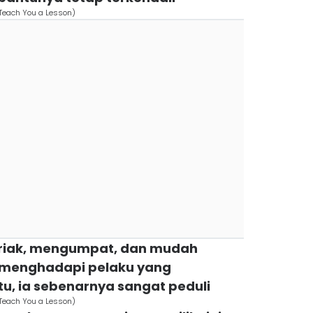
x/Teach You a Lesson)
teriak, mengumpat, dan mudah
 menghadapi pelaku yang
tu, ia sebenarnya sangat peduli
x/Teach You a Lesson)