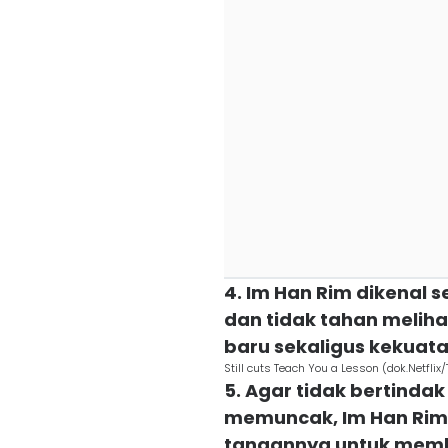
4. Im Han Rim dikenal s
dan tidak tahan meliha
baru sekaligus kekuata
Still cuts Teach You a Lesson (dok.Netfli
5. Agar tidak bertindak
memuncak, Im Han Rim 
tangannya untuk memb