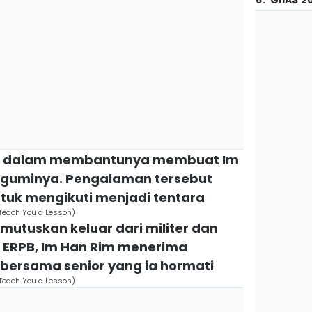
6
.
GIIAS 2
Jin dalam membantunya membuat Im
guminya. Pengalaman tersebut
tuk mengikuti menjadi tentara
x/Teach You a Lesson)
emutuskan keluar dari militer dan
 ERPB, Im Han Rim menerima
 bersama senior yang ia hormati
x/Teach You a Lesson)