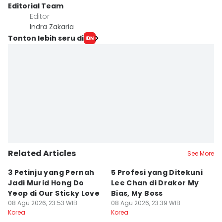
Editorial Team
Editor
Indra Zakaria
Tonton lebih seru di
Related Articles
See More
3 Petinju yang Pernah
5 Profesi yang Ditekuni
K
Jadi Murid Hong Do
Lee Chan di Drakor My
B
Yeop di Our Sticky Love
Bias, My Boss
M
08 Agu 2026, 23:53 WIB
08 Agu 2026, 23:39 WIB
fo
08
Korea
Korea
Ko