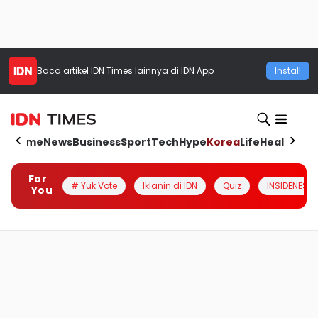
Baca artikel
IDN Times
lainnya di IDN App
Install
Home
News
Business
Sport
Tech
Hype
Korea
Life
Health
Aut
For
# Yuk Vote
Iklanin di IDN
Quiz
INSIDENESIA
You