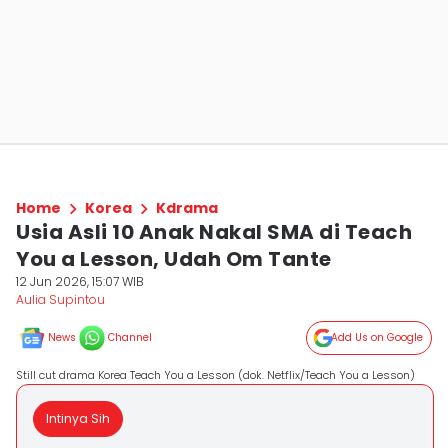
Home
Korea
Kdrama
Usia Asli 10 Anak Nakal SMA di Teach
You a Lesson, Udah Om Tante
12 Jun 2026, 15:07 WIB
Aulia Supintou
News
Channel
Add Us on Google
Still cut drama Korea Teach You a Lesson (dok. Netflix/Teach You a Lesson)
Intinya Sih