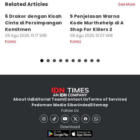
Related Articles
See More
6 Drakor dengan Kisah
5 Penjelasan Warna
M
Cinta di Persimpangan
Kode Murthehelp di A
C
Komitmen
Shop For Killers 2
B
08 Agu 2026, 13:17 WIB
08 Agu 2026, 13:07 WIB
M
08
Korea
Korea
Ko
About Us
Editorial Team
Contact Us
Terms of Services
Pedoman Media Siber
Index
Sitemap
Follow Us
Download