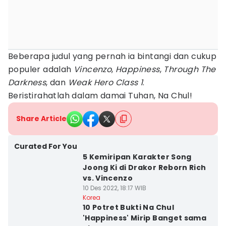
Beberapa judul yang pernah ia bintangi dan cukup
populer adalah
Vincenzo
,
Happiness
,
Through The
Darkness
, dan
Weak Hero Class 1
.
Beristirahatlah dalam damai Tuhan, Na Chul!
Share Article
Curated For You
5 Kemiripan Karakter Song
Joong Ki di Drakor Reborn Rich
vs. Vincenzo
10 Des 2022, 18:17 WIB
Korea
10 Potret Bukti Na Chul
'Happiness' Mirip Banget sama