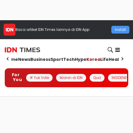
Baca artikel
IDN Times
lainnya di IDN App
Install
Home
News
Business
Sport
Tech
Hype
Korea
Life
Health
Aut
For
# Yuk Vote
Iklanin di IDN
Quiz
INSIDENESIA
You