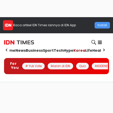
Baca artikel
IDN Times
lainnya di IDN App
Install
Home
News
Business
Sport
Tech
Hype
Korea
Life
Health
Aut
For
# Yuk Vote
Iklanin di IDN
Quiz
INSIDENESIA
You