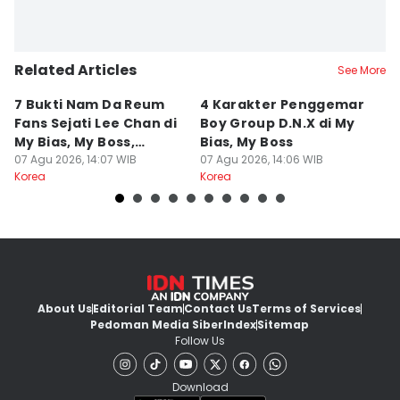
Related Articles
See More
7 Bukti Nam Da Reum
4 Karakter Penggemar
5
Fans Sejati Lee Chan di
Boy Group D.N.X di My
A
My Bias, My Boss,
Bias, My Boss
L
Totalitas!
07 Agu 2026, 14:07 WIB
07 Agu 2026, 14:06 WIB
07
Korea
Korea
Ko
About Us
Editorial Team
Contact Us
Terms of Services
Pedoman Media Siber
Index
Sitemap
Follow Us
Download