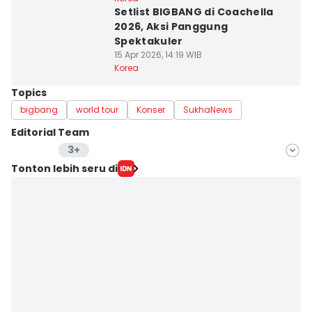
Setlist BIGBANG di Coachella
2026, Aksi Panggung
Spektakuler
15 Apr 2026, 14:19 WIB
Korea
Topics
bigbang
world tour
Konser
SukhaNews
Editorial Team
3+
Editor
Tonton lebih seru di
savira Ivanka
Editor
Indra Zakaria
Editor
Jumawan Syahrudin