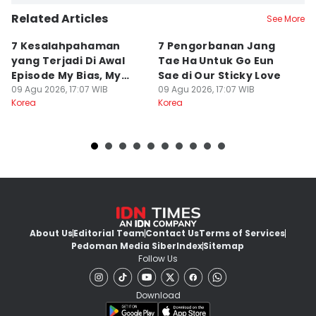
Related Articles
See More
7 Kesalahpahaman
7 Pengorbanan Jang
4
yang Terjadi Di Awal
Tae Ha Untuk Go Eun
Se
Episode My Bias, My
Sae di Our Sticky Love
Fl
Boss
09 Agu 2026, 17:07 WIB
09 Agu 2026, 17:07 WIB
09
Korea
Korea
Ko
About Us
Editorial Team
Contact Us
Terms of Services
Pedoman Media Siber
Index
Sitemap
Follow Us
Download