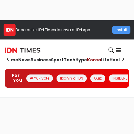
Baca artikel
IDN Times
lainnya di IDN App
Install
Home
News
Business
Sport
Tech
Hype
Korea
Life
Health
Aut
For
# Yuk Vote
Iklanin di IDN
Quiz
INSIDENESIA
You