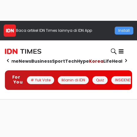
Baca artikel
IDN Times
lainnya di IDN App
Install
Home
News
Business
Sport
Tech
Hype
Korea
Life
Health
Aut
For
# Yuk Vote
Iklanin di IDN
Quiz
INSIDENESIA
You