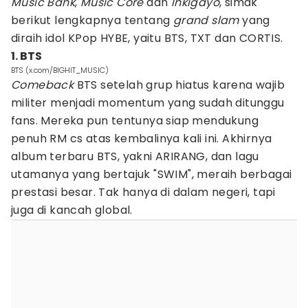
Music Bank
,
Music Core
dan
Inkigayo
, simak
berikut lengkapnya tentang
grand slam
yang
diraih idol KPop HYBE, yaitu BTS, TXT dan CORTIS.
1. BTS
BTS (x.com/BIGHIT_MUSIC)
Comeback
BTS setelah grup hiatus karena wajib
militer menjadi momentum yang sudah ditunggu
fans. Mereka pun tentunya siap mendukung
penuh RM cs atas kembalinya kali ini. Akhirnya
album terbaru BTS, yakni ARIRANG, dan lagu
utamanya yang bertajuk "SWIM", meraih berbagai
prestasi besar. Tak hanya di dalam negeri, tapi
juga di kancah global.