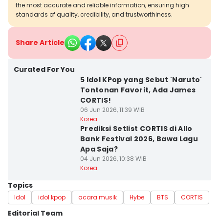
the most accurate and reliable information, ensuring high
standards of quality, credibility, and trustworthiness.
Share Article
Curated For You
5 Idol KPop yang Sebut 'Naruto'
Tontonan Favorit, Ada James
CORTIS!
06 Jun 2026, 11:39 WIB
Korea
Prediksi Setlist CORTIS di Allo
Bank Festival 2026, Bawa Lagu
Apa Saja?
04 Jun 2026, 10:38 WIB
Korea
Topics
Idol
idol kpop
acara musik
Hybe
BTS
CORTIS
Editorial Team