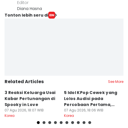
Editor
Diana Hasna
Tonton lebih seru di
Related Articles
See More
3 Reaksi Keluarga Usai
5 Idol KPop Cewek yang
5
Kabar Pertunangan di
Lolos Audisi pada
D.
Spooky in Love
Percobaan Pertama,
M
07 Agu 2026, 18:07 WIB
Ada Yoona!
07 Agu 2026, 18:06 WIB
07
Korea
Korea
Ko