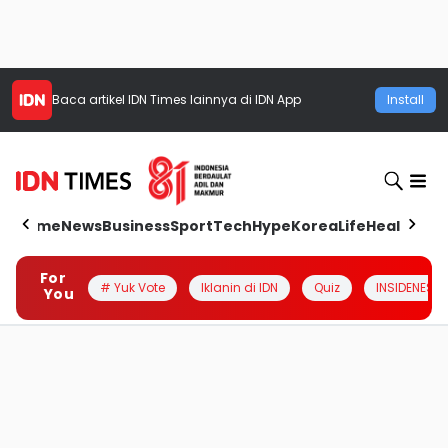
Baca artikel
IDN Times
lainnya di IDN App
Install
Home
News
Business
Sport
Tech
Hype
Korea
Life
Health
Aut
For
# Yuk Vote
Iklanin di IDN
Quiz
INSIDENESIA
You