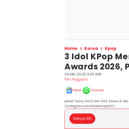
Home
Korea
Kpop
3 Idol KPop M
Awards 2026, P
09 Mei 2026, 11:06 WIB
Pitri Anggraini
News
Channel
potret Yoona SNSD dan Park Jihoon di re
(instagram.com/koreadispatch)
Intinya Sih