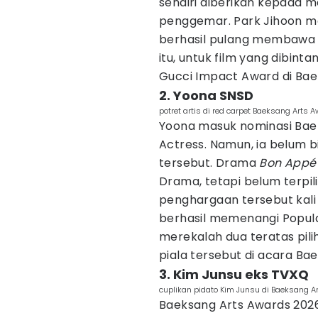
sendiri diberikan kepada 
penggemar. Park Jihoon me
berhasil pulang membawa du
itu, untuk film yang dibinta
Gucci Impact Award di Bae
2. Yoona SNSD
potret artis di red carpet Baeksang Arts
Yoona masuk nominasi Bae
Actress. Namun, ia belum 
tersebut. Drama
Bon Appét
Drama, tetapi belum terpil
penghargaan tersebut kali i
berhasil memenangi Popula
merekalah dua teratas pi
piala tersebut di acara Ba
3. Kim Junsu eks TVXQ
cuplikan pidato Kim Junsu di Baeksang
Baeksang Arts Awards 202