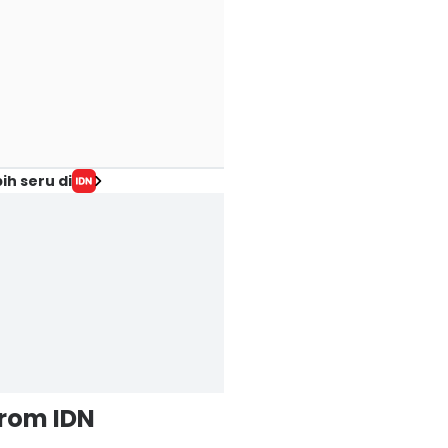
ih seru di
from IDN