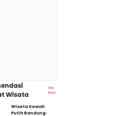
endasi
See
t Wisata
More
Wisata Kawah
Putih Bandung: