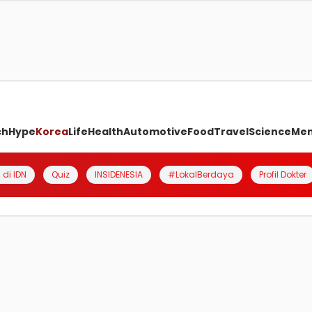
ch
Hype
Korea
Life
Health
Automotive
Food
Travel
Science
Me
 di IDN
Quiz
INSIDENESIA
#LokalBerdaya
Profil Dokter