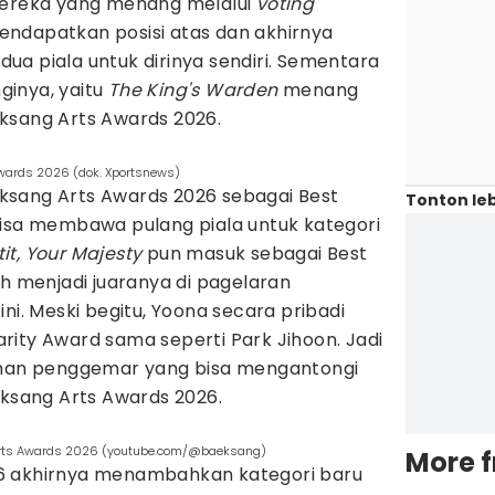
mereka yang menang melalui
voting
ndapatkan posisi atas dan akhirnya
a piala untuk dirinya sendiri. Sementara
nginya, yaitu
The King's Warden
menang
ksang Arts Awards 2026.
 Awards 2026 (dok. Xportsnews)
ksang Arts Awards 2026 sebagai Best
Tonton leb
bisa membawa pulang piala untuk kategori
it, Your Majesty
pun masuk sebagai Best
ih menjadi juaranya di pagelaran
ni. Meski begitu, Yoona secara pribadi
rity Award sama seperti Park Jihoon. Jadi
lihan penggemar yang bisa mengantongi
eksang Arts Awards 2026.
 Arts Awards 2026 (youtube.com/@baeksang)
More 
6 akhirnya menambahkan kategori baru