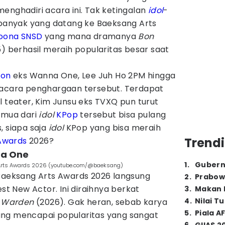
enghadiri acara ini. Tak ketingalan
idol
-
 banyak yang datang ke Baeksang Arts
oona SNSD
yang mana dramanya
Bon
) berhasil meraih popularitas besar saat
oon
eks Wanna One, Lee Juh Ho 2PM hingga
 acara penghargaan tersebut. Terdapat
l teater, Kim Junsu eks TVXQ pun turut
emua dari
idol
KPop
tersebut bisa pulang
, siapa saja
idol
KPop yang bisa meraih
Trendi
Awards
2026?
na One
1
.
Gubern
g Arts Awards 2026 (youtube.com/@baeksang)
 Baeksang Arts Awards 2026 langsung
2
.
Prabow
 New Actor. Ini diraihnya berkat
3
.
Makan B
4
.
Nilai T
s Warden
(2026). Gak heran, sebab karya
5
.
Piala A
ang mencapai popularitas yang sangat