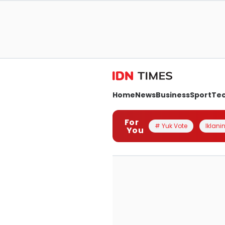
Home
News
Business
Sport
Te
For
# Yuk Vote
Iklanin
You