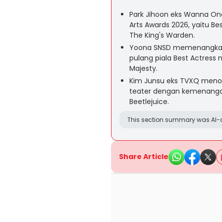
Park Jihoon eks Wanna On
Arts Awards 2026, yaitu Be
The King's Warden.
Yoona SNSD memenangkan
pulang piala Best Actress
Majesty.
Kim Junsu eks TVXQ menore
teater dengan kemenangan
Beetlejuice.
This section summary was AI-a
Share Article