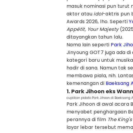
masuk nominasi pun turut m
aktor atau
idol
-aktris pun
Awards 2026, lho. Seperti
Y
Appétit, Your Majesty
(2025
ditayangkan tahun lalu.
Nama lain seperti
Park Jih
Jinyoung GOT7 juga ada di
kategori baru untuk musika
hadir di sana. Namun tak s
membawa piala, nih. Lantas
kemenangan di
Baeksang 
1. Park Jihoon eks Wan
cuplikan pidato Park Jihoon di Baeksan
Park Jihoon di awal acara
menyabet penghargaan Best
perannya di film
The King'
layar lebar tersebut mem