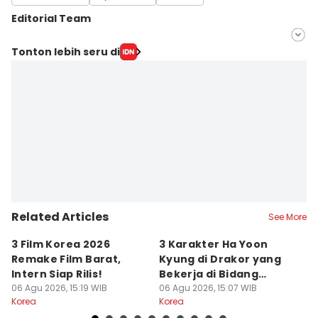
Editorial Team
Editor
Tonton lebih seru di
Zahrotustianah
Editor
Elizabeth Chiquita Tuedestin Priwiratu
Related Articles
See More
3 Film Korea 2026
3 Karakter Ha Yoon
5
Remake Film Barat,
Kyung di Drakor yang
L
Intern Siap Rilis!
Bekerja di Bidang
A
06 Agu 2026, 15:19 WIB
Hukum
06 Agu 2026, 15:07 WIB
06
Korea
Korea
Ko