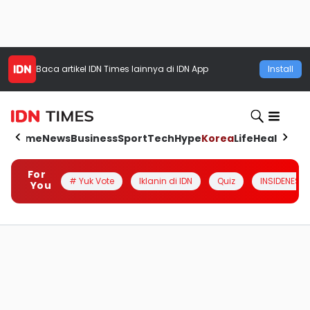
Baca artikel
IDN Times
lainnya di IDN App
Install
Home
News
Business
Sport
Tech
Hype
Korea
Life
Health
Aut
For
# Yuk Vote
Iklanin di IDN
Quiz
INSIDENESIA
You