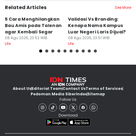
Related Articles
See More
5 Cara Menghilangkan
Validasi Vs Branding:
6
Bau Amis pada Talenan
Kenapa Nama Kampus
F
agar Kembali Segar
Luar Negeri Laris Dijual?
T
08 Agu 2026, 23:52 WIB
08 Agu 2026, 23:51 WIB
M
08
Life
Life
Lif
About Us
Editorial Team
Contact Us
Terms of Services
Pedoman Media Siber
Index
Sitemap
Follow Us
Download