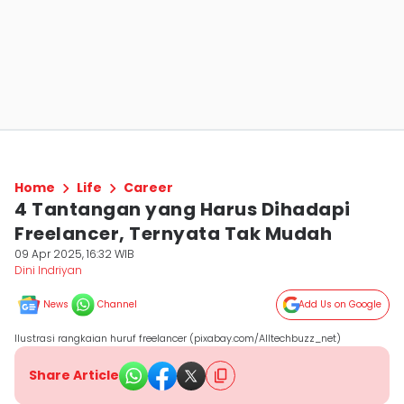
Home
Life
Career
4 Tantangan yang Harus Dihadapi
Freelancer, Ternyata Tak Mudah
09 Apr 2025, 16:32 WIB
Dini Indriyan
News
Channel
Add Us on Google
Ilustrasi rangkaian huruf freelancer (pixabay.com/Alltechbuzz_net)
Share Article