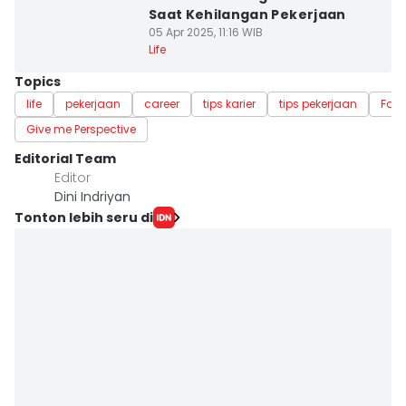
Saat Kehilangan Pekerjaan
05 Apr 2025, 11:16 WIB
Life
Topics
life
pekerjaan
career
tips karier
tips pekerjaan
Fakt
Give me Perspective
Editorial Team
Editor
Dini Indriyan
Tonton lebih seru di