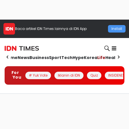
Baca artikel
IDN Times
lainnya di IDN App
Install
Home
News
Business
Sport
Tech
Hype
Korea
Life
Health
Aut
For
# Yuk Vote
Iklanin di IDN
Quiz
INSIDENESIA
You