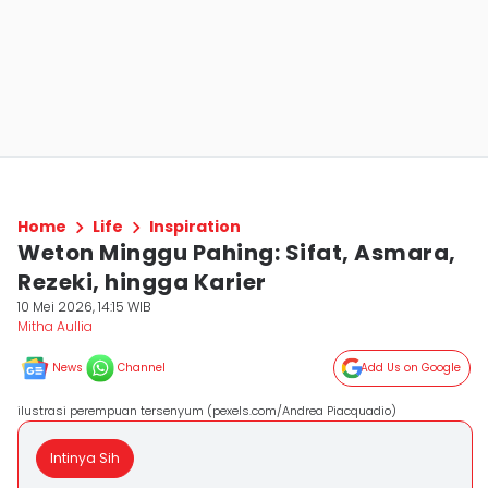
Home
Life
Inspiration
Weton Minggu Pahing: Sifat, Asmara,
Rezeki, hingga Karier
10 Mei 2026, 14:15 WIB
Mitha Aullia
News
Channel
Add Us on Google
ilustrasi perempuan tersenyum (pexels.com/Andrea Piacquadio)
Intinya Sih