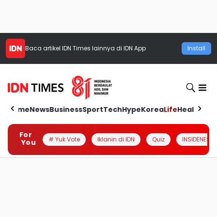
Baca artikel
IDN Times
lainnya di IDN App
Install
Home
News
Business
Sport
Tech
Hype
Korea
Life
Health
Aut
For
# Yuk Vote
Iklanin di IDN
Quiz
INSIDENESIA
You