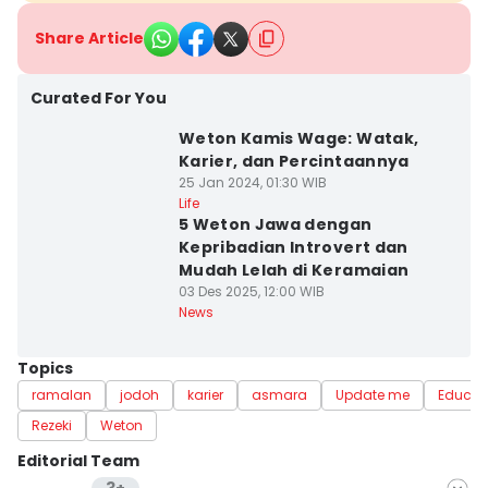
Share Article
Curated For You
Weton Kamis Wage: Watak,
Karier, dan Percintaannya
25 Jan 2024, 01:30 WIB
Life
5 Weton Jawa dengan
Kepribadian Introvert dan
Mudah Lelah di Keramaian
03 Des 2025, 12:00 WIB
News
Topics
ramalan
jodoh
karier
asmara
Update me
Educat
Rezeki
Weton
Editorial Team