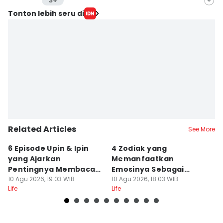
3+
Editor
Tonton lebih seru di
Muhammad Tarmizi Murdianto
Editor
Febriyanti Revitasari
Editor
Delvia Y Oktaviani
Related Articles
See More
6 Episode Upin & Ipin
4 Zodiak yang
5
yang Ajarkan
Memanfaatkan
S
Pentingnya Membaca
Emosinya Sebagai
Di
Buku
10 Agu 2026, 19:03 WIB
Senjata, Manipulatif?
10 Agu 2026, 18:03 WIB
10
Life
Life
Lif