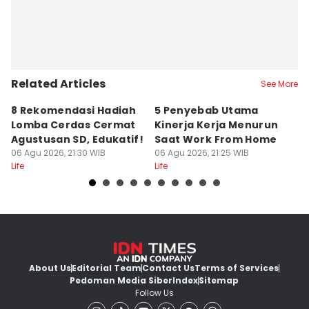
Related Articles
See More
8 Rekomendasi Hadiah
5 Penyebab Utama
50
Lomba Cerdas Cermat
Kinerja Kerja Menurun
K
Agustusan SD, Edukatif!
Saat Work From Home
P
06 Agu 2026, 21:30 WIB
06 Agu 2026, 21:25 WIB
In
06
Life
Life
Lif
About Us
Editorial Team
Contact Us
Terms of Services
Pedoman Media Siber
Index
Sitemap
Follow Us