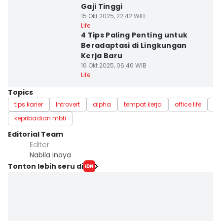
Gaji Tinggi
15 Okt 2025, 22:42 WIB
Life
4 Tips Paling Penting untuk
Beradaptasi di Lingkungan
Kerja Baru
16 Okt 2025, 06:46 WIB
Life
Topics
tips karier
Introvert
alpha
tempat kerja
office life
du
kepribadian mbti
Editorial Team
Editor
Nabila Inaya
Tonton lebih seru di