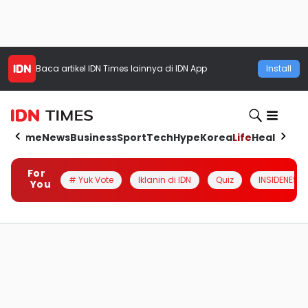
Baca artikel
IDN Times
lainnya di IDN App
Install
Home
News
Business
Sport
Tech
Hype
Korea
Life
Health
Aut
For
# Yuk Vote
Iklanin di IDN
Quiz
INSIDENESIA
You