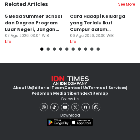
Related Articles
See More
5 Beda Summer School
Cara Hadapi Keluarga
Ca
dan Degree Program
yang Terlalu Ikut
M
Luar Negeri, Jangan
Campur dalam
S
Salah
07 Agu 2026, 03:04 WIB
Persiapan Nikah
06 Agu 2026, 23:30 WIB
Di
06
Life
Life
Lif
About Us
Editorial Team
Contact Us
Terms of Services
Pedoman Media Siber
Index
Sitemap
Follow Us
Download