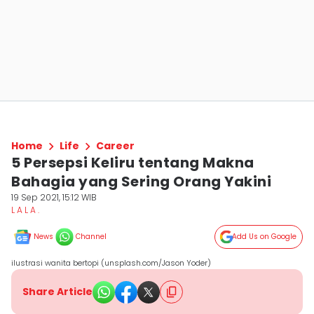
Home
Life
Career
5 Persepsi Keliru tentang Makna
Bahagia yang Sering Orang Yakini
19 Sep 2021, 15:12 WIB
L A L A .
News
Channel
Add Us on Google
ilustrasi wanita bertopi (unsplash.com/Jason Yoder)
Share Article