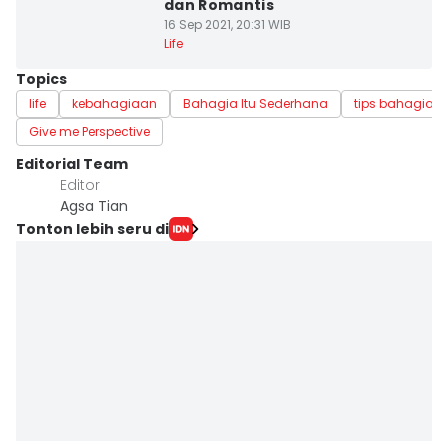
dan Romantis
16 Sep 2021, 20:31 WIB
Life
Topics
life
kebahagiaan
Bahagia Itu Sederhana
tips bahagia
Give me Perspective
Editorial Team
Editor
Agsa Tian
Tonton lebih seru di