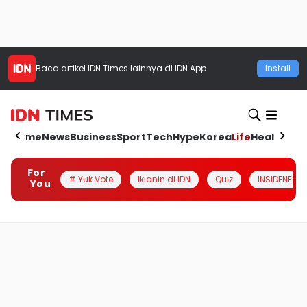
Baca artikel
IDN Times
lainnya di IDN App
Install
Home
News
Business
Sport
Tech
Hype
Korea
Life
Health
Aut
For
# Yuk Vote
Iklanin di IDN
Quiz
INSIDENESIA
You