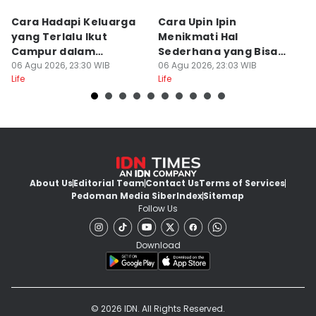
Cara Hadapi Keluarga
Cara Upin Ipin
7
yang Terlalu Ikut
Menikmati Hal
K
Campur dalam
Sederhana yang Bisa
(
Persiapan Nikah
06 Agu 2026, 23:30 WIB
Ditiru oleh Gen Z
06 Agu 2026, 23:03 WIB
06
Life
Life
Lif
About Us
Editorial Team
Contact Us
Terms of Services
Pedoman Media Siber
Index
Sitemap
Follow Us
Download
© 2026 IDN. All Rights Reserved.