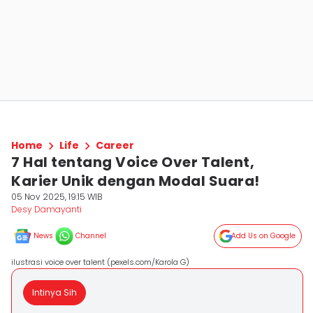
Home
Life
Career
7 Hal tentang Voice Over Talent,
Karier Unik dengan Modal Suara!
05 Nov 2025, 19:15 WIB
Desy Damayanti
News
Channel
Add Us on Google
ilustrasi voice over talent (pexels.com/Karola G)
Intinya Sih