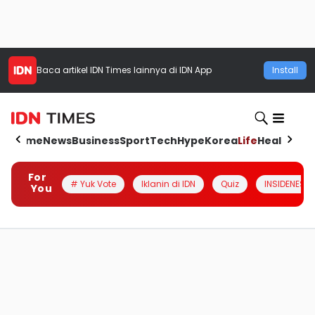
Baca artikel
IDN Times
lainnya di IDN App
Install
Home
News
Business
Sport
Tech
Hype
Korea
Life
Health
Aut
For
# Yuk Vote
Iklanin di IDN
Quiz
INSIDENESIA
You