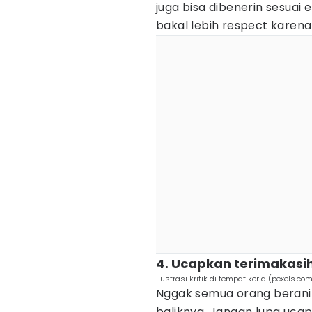
juga bisa dibenerin sesuai 
bakal lebih respect karena 
4. Ucapkan terimakasih
ilustrasi kritik di tempat kerja (pexels.c
Nggak semua orang berani ka
baliknya. Jangan lupa ucap