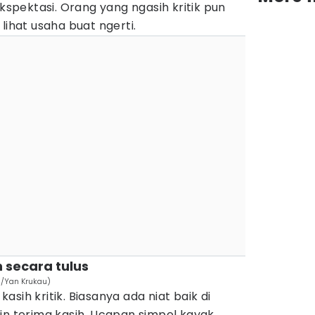
ekspektasi. Orang yang ngasih kritik pun
lihat usaha buat ngerti.
 secara tulus
om/Yan Krukau)
sih kritik. Biasanya ada niat baik di
in terima kasih. Ucapan simpel kayak