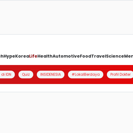
ch
Hype
Korea
Life
Health
Automotive
Food
Travel
Science
Me
 di IDN
Quiz
INSIDENESIA
#LokalBerdaya
Profil Dokter