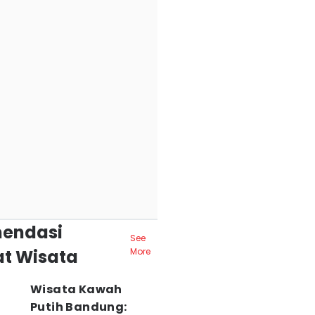
endasi
See
t Wisata
More
Wisata Kawah
Putih Bandung: