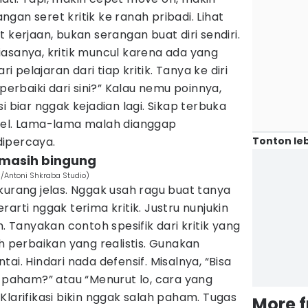
gan seret kritik ke ranah pribadi. Lihat
 kerjaan, bukan serangan buat diri sendiri.
 Biasanya, kritik muncul karena ada yang
ri pelajaran dari tiap kritik. Tanya ke diri
 perbaiki dari sini?” Kalau nemu poinnya,
i biar nggak kejadian lagi. Sikap terbuka
 level. Lama-lama malah dianggap
Tonton leb
ipercaya.
a masih bingung
om/Antoni Shkraba Studio)
kurang jelas. Nggak usah ragu buat tanya
berarti nggak terima kritik. Justru nunjukin
m. Tanyakan contoh spesifik dari kritik yang
ah perbaikan yang realistis. Gunakan
ai. Hindari nada defensif. Misalnya, “Bisa
h paham?” atau “Menurut lo, cara yang
Klarifikasi bikin nggak salah paham. Tugas
More 