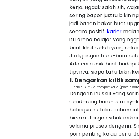
kerja. Nggak salah sih, waja
sering baper justru bikin 
jadi bahan bakar buat upgr
secara positif,
karier
malah 
itu arena belajar yang ngga
buat lihat celah yang selam
Jadi, jangan buru-buru nu
Ada cara asik buat hadapi k
tipsnya, siapa tahu bikin k
1. Dengarkan kritik sam
ilustrasi kritik di tempat kerja (pexels.c
Dengerin itu skill yang ser
cenderung buru-buru nyela 
habis justru bikin paham i
bicara. Jangan sibuk mikir
selama proses dengerin. Si
poin penting kalau perlu. 