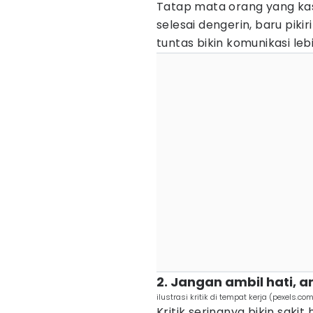
Tatap mata orang yang kasi
selesai dengerin, baru pik
tuntas bikin komunikasi le
2. Jangan ambil hati, a
ilustrasi kritik di tempat kerja (pexels.c
Kritik seringnya bikin saki