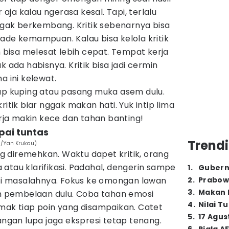
r aja kalau ngerasa kesal. Tapi, terlalu
nggak berkembang. Kritik sebenarnya bisa
ade kemampuan. Kalau bisa kelola kritik
bisa melesat lebih cepat. Tempat kerja
k ada habisnya. Kritik bisa jadi cermin
a ini kelewat.
tup kuping atau pasang muka asem dulu.
ritik biar nggak makan hati. Yuk intip lima
erja makin kece dan tahan banting!
pai tuntas
Trendi
om/Yan Krukau)
ing diremehkan. Waktu dapet kritik, orang
atau klarifikasi. Padahal, dengerin sampe
1
.
Gubern
nti masalahnya. Fokus ke omongan lawan
2
.
Prabow
3
.
Makan B
in pembelaan dulu. Coba tahan emosi
4
.
Nilai T
mak tiap poin yang disampaikan. Catet
5
.
17 Agus
Jangan lupa jaga ekspresi tetap tenang.