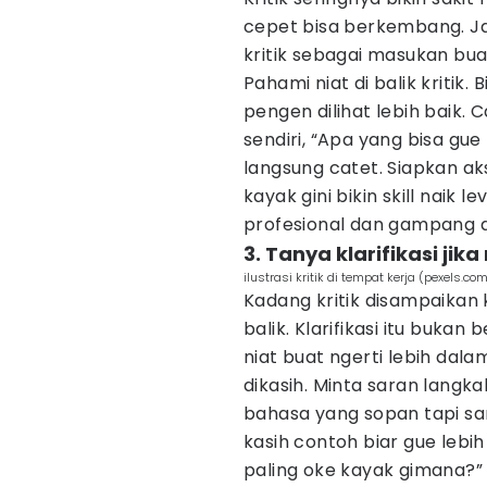
cepet bisa berkembang. Jan
kritik sebagai masukan buat
Pahami niat di balik kritik.
pengen dilihat lebih baik. Ca
sendiri, “Apa yang bisa gue
langsung catet. Siapkan aks
kayak gini bikin skill naik
profesional dan gampang d
3. Tanya klarifikasi jik
ilustrasi kritik di tempat kerja (pexels.c
Kadang kritik disampaikan 
balik. Klarifikasi itu bukan 
niat buat ngerti lebih dala
dikasih. Minta saran langk
bahasa yang sopan tapi sant
kasih contoh biar gue lebi
paling oke kayak gimana?” 