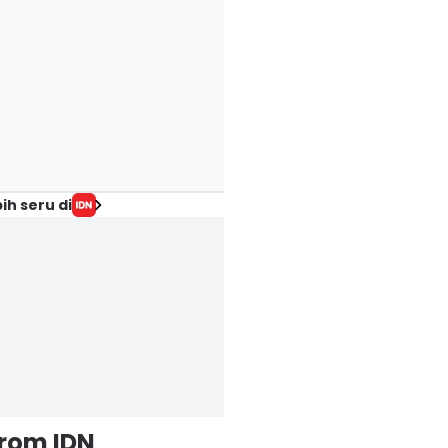
ih seru di
from IDN