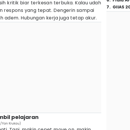
6
.
Piala A
h kritik biar terkesan terbuka. Kalau udah
7
.
GIIAS 2
irin respons yang tepat. Dengerin sampai
bih adem. Hubungan kerja juga tetap akur.
mbil pelajaran
om/Yan Krukau)
t hati. Tapi, makin cepet move on, makin