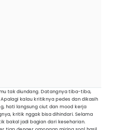
amu tak diundang. Datangnya tiba-tiba,
Apalagi kalau kritiknya pedes dan dikasih
g, hati langsung ciut dan mood kerja
gnya, kritik nggak bisa dihindari. Selama
tik bakal jadi bagian dari keseharian.
r tiap denger omongan miring soal hasil