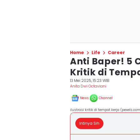
Home
Life
Career
Anti Baper! 5 
Kritik di Temp
13 Mei 2025, 15:23 WIB
Anita Dwi Octaviani
News
Channel
ilustrasi kritik di tempat kerja (pexels.c
Intinya Sih