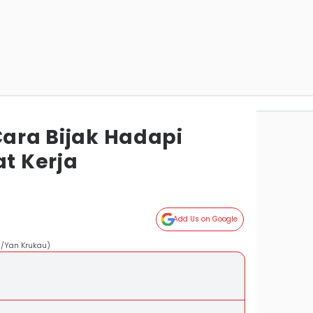
Cara Bijak Hadapi
at Kerja
Add Us on Google
om/Yan Krukau)