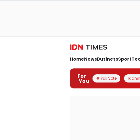
Home
News
Business
Sport
Te
For
# Yuk Vote
Iklanin
You