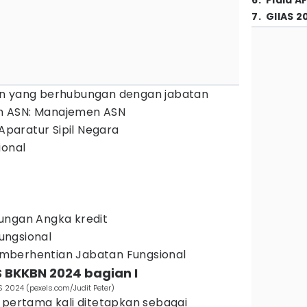
6
.
Piala A
7
.
GIIAS 2
an yang berhubungan dengan jabatan
 ASN: Manajemen ASN
aratur Sipil Negara
ional
n
ungan Angka kredit
ungsional
mberhentian Jabatan Fungsional
S BKKBN 2024 bagian I
S 2024 (pexels.com/Judit Peter)
 pertama kali ditetapkan sebagai