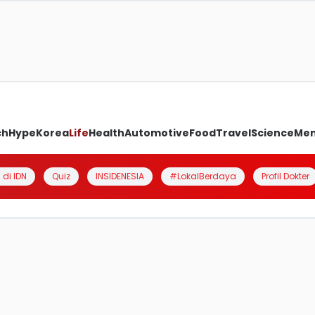
ch
Hype
Korea
Life
Health
Automotive
Food
Travel
Science
Me
 di IDN
Quiz
INSIDENESIA
#LokalBerdaya
Profil Dokter