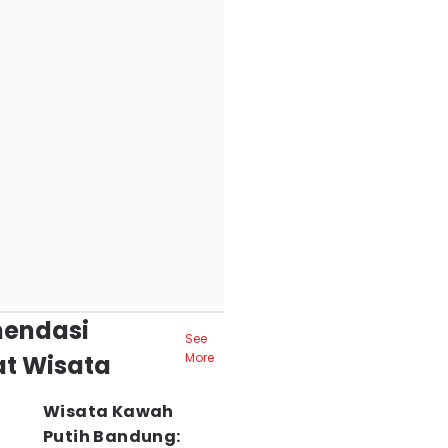
endasi
See
t Wisata
More
Wisata Kawah
Putih Bandung: