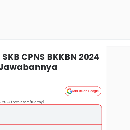
l SKB CPNS BKKBN 2024
i Jawabannya
Add Us on Google
 2024 (pexels.com/lil artsy)