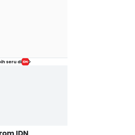
ih seru di
from IDN