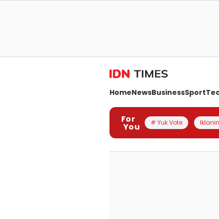
Home
News
Business
Sport
Te
For
# Yuk Vote
Iklanin
You