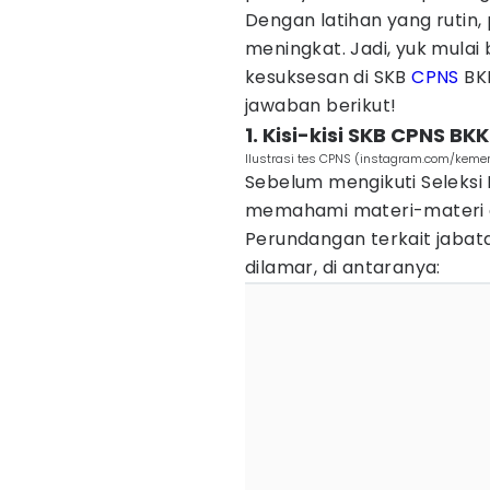
Dengan latihan yang ruti
meningkat. Jadi, yuk mulai 
kesuksesan di SKB
CPNS
BKK
jawaban berikut!
1. Kisi-kisi SKB CPNS B
Ilustrasi tes CPNS (instagram.com/kemen
Sebelum mengikuti Seleksi
memahami materi-materi d
Perundangan terkait jabat
dilamar, di antaranya: