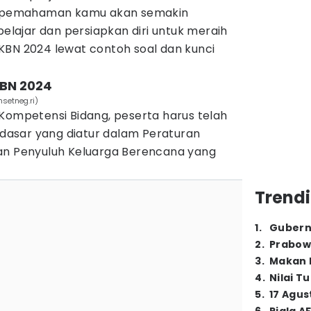
n, pemahaman kamu akan semakin
belajar dan persiapkan diri untuk meraih
BN 2024 lewat contoh soal dan kunci
KKBN 2024
setneg.ri)
 Kompetensi Bidang, peserta harus telah
asar yang diatur dalam Peraturan
an Penyuluh Keluarga Berencana yang
Trendi
1
.
Gubern
2
.
Prabow
3
.
Makan B
4
.
Nilai T
5
.
17 Agus