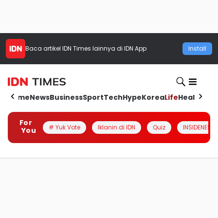
Baca artikel
IDN Times
lainnya di IDN App
Install
Home
News
Business
Sport
Tech
Hype
Korea
Life
Health
Aut
For
# Yuk Vote
Iklanin di IDN
Quiz
INSIDENESIA
You