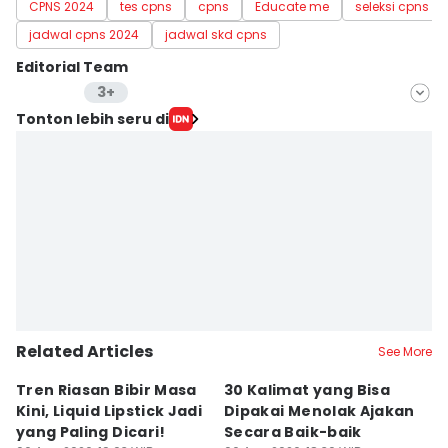
CPNS 2024
tes cpns
cpns
Educate me
seleksi cpns
jadwal cpns 2024
jadwal skd cpns
Editorial Team
3+
Editor
Tonton lebih seru di
Muhammad Tarmizi Murdianto
Editor
Adyaning Raras Anggita Kumara
Editor
Delvia Y Oktaviani
Related Articles
See More
Tren Riasan Bibir Masa
30 Kalimat yang Bisa
A
Kini, Liquid Lipstick Jadi
Dipakai Menolak Ajakan
S
yang Paling Dicari!
Secara Baik-baik
E