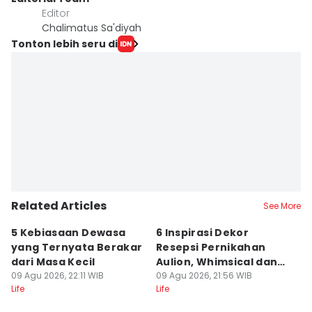
Editor
Chalimatus Sa'diyah
Tonton lebih seru di
Related Articles
See More
5 Kebiasaan Dewasa
6 Inspirasi Dekor
5
yang Ternyata Berakar
Resepsi Pernikahan
Ni
dari Masa Kecil
Aulion, Whimsical dan
C
09 Agu 2026, 22:11 WIB
Colorful
09 Agu 2026, 21:56 WIB
W
09
Life
Life
Lif