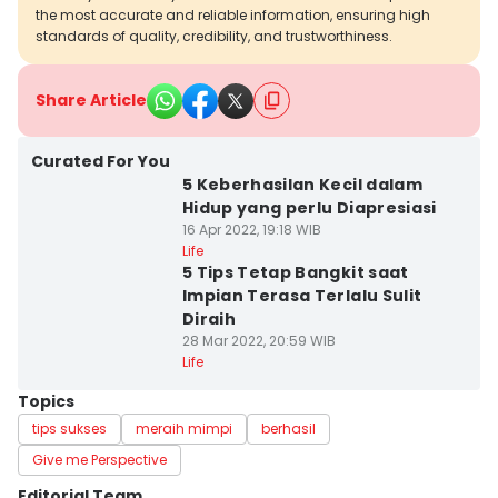
the most accurate and reliable information, ensuring high
standards of quality, credibility, and trustworthiness.
Share Article
Curated For You
5 Keberhasilan Kecil dalam
Hidup yang perlu Diapresiasi
16 Apr 2022, 19:18 WIB
Life
5 Tips Tetap Bangkit saat
Impian Terasa Terlalu Sulit
Diraih
28 Mar 2022, 20:59 WIB
Life
Topics
tips sukses
meraih mimpi
berhasil
Give me Perspective
Editorial Team