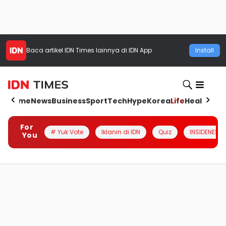
Baca artikel
IDN Times
lainnya di IDN App
Install
Home
News
Business
Sport
Tech
Hype
Korea
Life
Health
Aut
For
# Yuk Vote
Iklanin di IDN
Quiz
INSIDENESIA
You