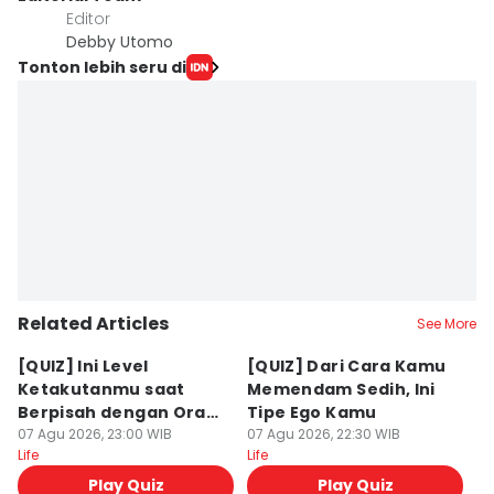
Editor
Debby Utomo
Tonton lebih seru di
Related Articles
See More
[QUIZ] Ini Level
[QUIZ] Dari Cara Kamu
[Q
Ketakutanmu saat
Memendam Sedih, Ini
Up
Berpisah dengan Orang
Tipe Ego Kamu
K
Lain
07 Agu 2026, 23:00 WIB
07 Agu 2026, 22:30 WIB
07
Life
Life
Lif
Play Quiz
Play Quiz