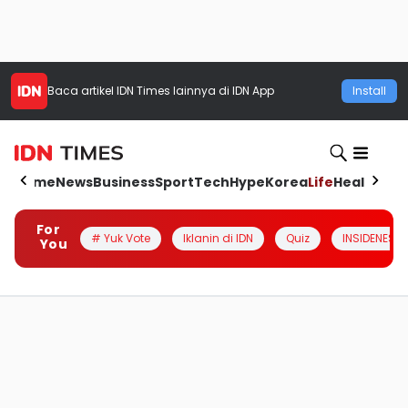
Baca artikel
IDN Times
lainnya di IDN App
Install
Home
News
Business
Sport
Tech
Hype
Korea
Life
Health
Aut
For
# Yuk Vote
Iklanin di IDN
Quiz
INSIDENESIA
You