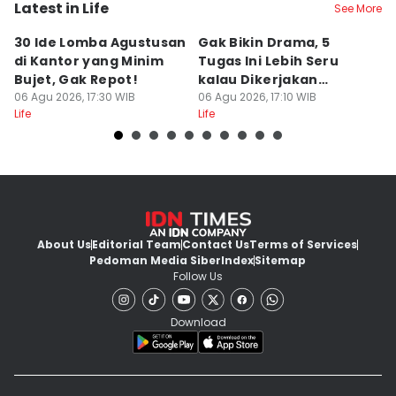
Latest in Life
See More
30 Ide Lomba Agustusan
Gak Bikin Drama, 5
M
di Kantor yang Minim
Tugas Ini Lebih Seru
R
Bujet, Gak Repot!
kalau Dikerjakan
C
06 Agu 2026, 17:30 WIB
Bersama
06 Agu 2026, 17:10 WIB
06
Life
Life
Lif
About Us
Editorial Team
Contact Us
Terms of Services
Pedoman Media Siber
Index
Sitemap
Follow Us
Download