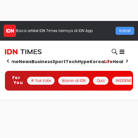
Baca artikel
IDN Times
lainnya di IDN App
Install
Home
News
Business
Sport
Tech
Hype
Korea
Life
Health
Aut
For
# Yuk Vote
Iklanin di IDN
Quiz
INSIDENESIA
You