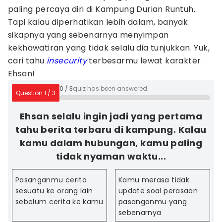
paling percaya diri di Kampung Durian Runtuh.
Tapi kalau diperhatikan lebih dalam, banyak
sikapnya yang sebenarnya menyimpan
kekhawatiran yang tidak selalu dia tunjukkan. Yuk,
cari tahu
insecurity
terbesarmu lewat karakter
Ehsan!
0
/
3
quiz has been answered.
Question
1
/
3
Ehsan selalu ingin jadi yang pertama
tahu berita terbaru di kampung. Kalau
kamu dalam hubungan, kamu paling
tidak nyaman waktu...
Pasanganmu cerita
Kamu merasa tidak
sesuatu ke orang lain
update soal perasaan
sebelum cerita ke kamu
pasanganmu yang
sebenarnya