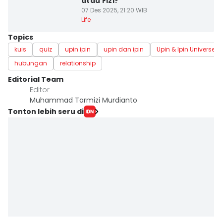
atau Fizi?
07 Des 2025, 21:20 WIB
Life
Topics
kuis
quiz
upin ipin
upin dan ipin
Upin & Ipin Universe
hubungan
relationship
Editorial Team
Editor
Muhammad Tarmizi Murdianto
Tonton lebih seru di