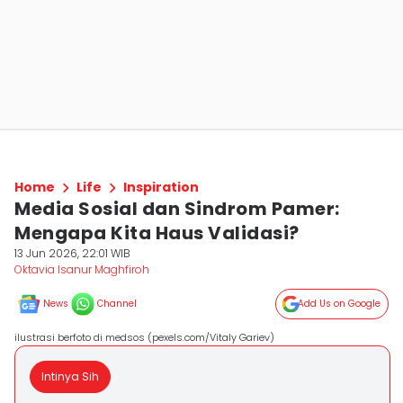
Home
Life
Inspiration
Media Sosial dan Sindrom Pamer:
Mengapa Kita Haus Validasi?
13 Jun 2026, 22:01 WIB
Oktavia Isanur Maghfiroh
News
Channel
Add Us on Google
ilustrasi berfoto di medsos (pexels.com/Vitaly Gariev)
Intinya Sih