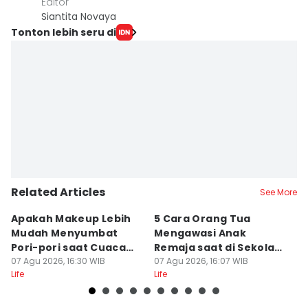
Editor
Siantita Novaya
Tonton lebih seru di
Related Articles
See More
Apakah Makeup Lebih
5 Cara Orang Tua
5
Mudah Menyumbat
Mengawasi Anak
B
Pori-pori saat Cuaca
Remaja saat di Sekolah,
M
Panas?
07 Agu 2026, 16:30 WIB
Lebih Ekstra!
07 Agu 2026, 16:07 WIB
07
Life
Life
Lif