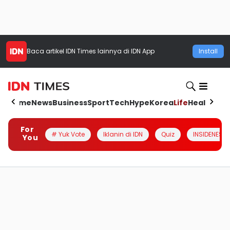
Baca artikel
IDN Times
lainnya di IDN App
Install
Home
News
Business
Sport
Tech
Hype
Korea
Life
Health
Aut
For
# Yuk Vote
Iklanin di IDN
Quiz
INSIDENESIA
You