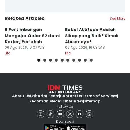
Related Articles
See More
5 Pertimbangan
Rebel Attitude Adalah
I
Mengejar Gelar S2 demi
Sikap yang Baik? Simak
D
Karier, Perlukah
Alasannya!
A
Dilakukan?
06 Agu 2026, 16:07 WIB
06 Agu 2026, 16:03 WIB
k
06
Life
Life
Lif
About Us
Editorial Team
Contact Us
Terms of Services
Pedoman Media Siber
Index
Sitemap
Follow Us
Download