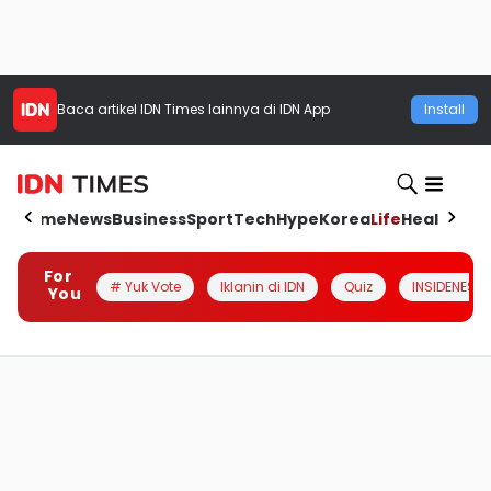
Baca artikel
IDN Times
lainnya di IDN App
Install
Home
News
Business
Sport
Tech
Hype
Korea
Life
Health
Aut
For
# Yuk Vote
Iklanin di IDN
Quiz
INSIDENESIA
You