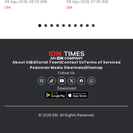
08 Agu 2026, 08:03 WIB
Udah Sayang
08 Agu 2026, 07:25 WIB
08
Life
Life
Lif
About Us
Editorial Team
Contact Us
Terms of Services
Pedoman Media Siber
Index
Sitemap
Follow Us
Download
© 2026 IDN. All Rights Reserved.