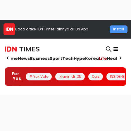
Baca artikel
IDN Times
lainnya di IDN App
Install
Home
News
Business
Sport
Tech
Hype
Korea
Life
Health
Aut
For
# Yuk Vote
Iklanin di IDN
Quiz
INSIDENESIA
You