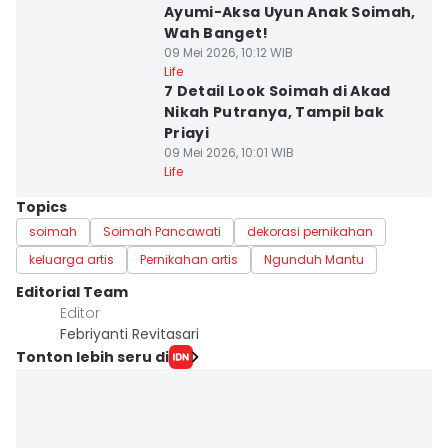
Ayumi-Aksa Uyun Anak Soimah,
Wah Banget!
09 Mei 2026, 10:12 WIB
Life
7 Detail Look Soimah di Akad
Nikah Putranya, Tampil bak
Priayi
09 Mei 2026, 10:01 WIB
Life
Topics
soimah
Soimah Pancawati
dekorasi pernikahan
keluarga artis
Pernikahan artis
Ngunduh Mantu
Editorial Team
Editor
Febriyanti Revitasari
Tonton lebih seru di