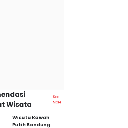
endasi
See
t Wisata
More
Wisata Kawah
Putih Bandung: