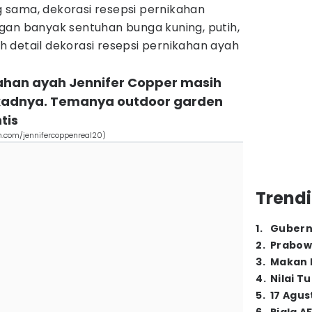
 sama, dekorasi resepsi pernikahan
gan banyak sentuhan bunga kuning, putih,
juh detail dekorasi resepsi pernikahan ayah
kahan ayah Jennifer Copper masih
adnya. Temanya outdoor garden
tis
m.com/jennifercoppenreal20)
Trendi
1
.
Gubern
2
.
Prabow
3
.
Makan B
4
.
Nilai T
5
.
17 Agus