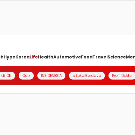
ch
Hype
Korea
Life
Health
Automotive
Food
Travel
Science
Me
 di IDN
Quiz
INSIDENESIA
#LokalBerdaya
Profil Dokter