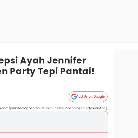
epsi Ayah Jennifer
n Party Tepi Pantai!
Add Us on Google
am.com/jennifercoppenreal20 dan instagram.com/shindymerytha)