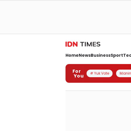
Home
News
Business
Sport
Te
For
# Yuk Vote
Iklanin
You