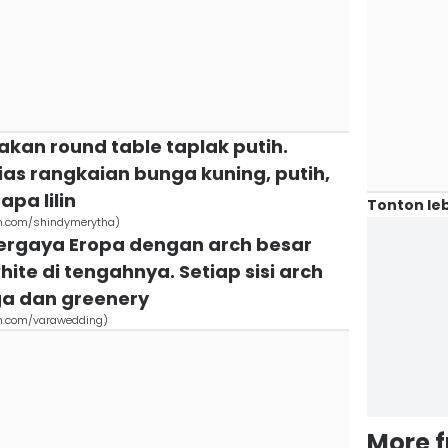
kan round table taplak putih.
ias rangkaian bunga kuning, putih,
apa lilin
Tonton leb
am.com/shindymerytha)
ergaya Eropa dengan arch besar
ite di tengahnya. Setiap sisi arch
ga dan greenery
am.com/varawedding)
More 