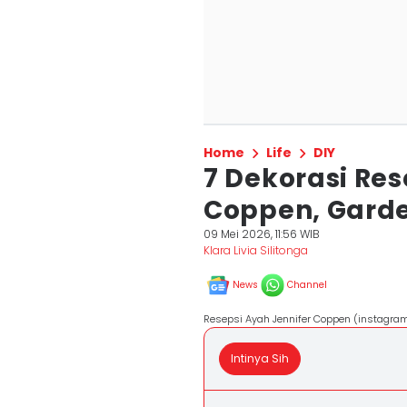
Home
Life
DIY
7 Dekorasi Res
Coppen, Garde
09 Mei 2026, 11:56 WIB
Klara Livia Silitonga
News
Channel
Resepsi Ayah Jennifer Coppen (instagr
Intinya Sih