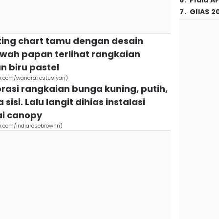
6
.
Piala A
7
.
GIIAS 2
ting chart tamu dengan desain
awah papan terlihat rangkaian
n biru pastel
m.com/wandra.restus1yan)
orasi rangkaian bunga kuning, putih,
sisi. Lalu langit dihias instalasi
ai canopy
m.com/indiarosebrownn)