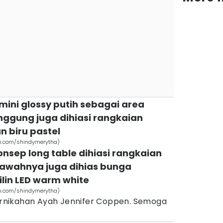
ini glossy putih sebagai area
anggung juga dihiasi rangkaian
n biru pastel
am.com/shindymerytha)
onsep long table dihiasi rangkaian
bawahnya juga dihias bunga
lin LED warm white
am.com/shindymerytha)
pernikahan Ayah Jennifer Coppen. Semoga