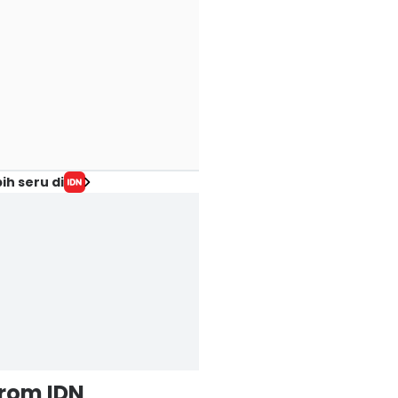
ih seru di
from IDN