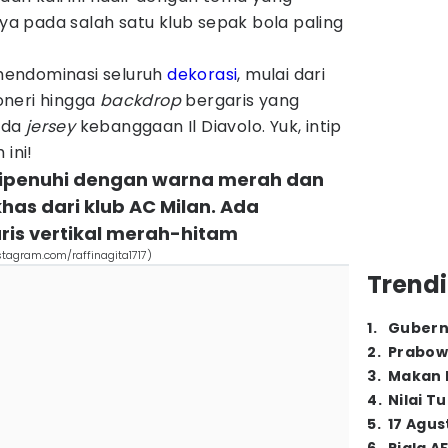
 pada salah satu klub sepak bola paling
endominasi seluruh
dekorasi
, mulai dari
oneri hingga
backdrop
bergaris yang
ada
jersey
kebanggaan Il Diavolo. Yuk, intip
 ini!
dipenuhi dengan warna merah dan
has dari klub AC Milan. Ada
is vertikal merah-hitam
tagram.com/raffinagita1717)
Trendi
1
.
Gubern
2
.
Prabow
3
.
Makan B
4
.
Nilai T
5
.
17 Agus