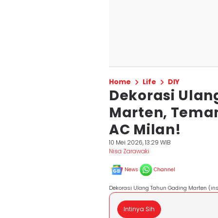
Home
Life
DIY
Dekorasi Ulan
Marten, Tema
AC Milan!
10 Mei 2026, 13:29 WIB
Nisa Zarawaki
News
Channel
Dekorasi Ulang Tahun Gading Marten (ins
Intinya Sih