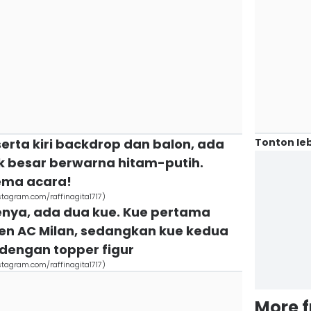
Tonton leb
 serta kiri backdrop dan balon, ada
k besar berwarna hitam-putih.
ema acara!
tagram.com/raffinagita1717)
uenya, ada dua kue. Kue pertama
n AC Milan, sedangkan kue kedua
dengan topper figur
tagram.com/raffinagita1717)
More 