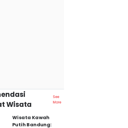
endasi
See
t Wisata
More
Wisata Kawah
Putih Bandung: