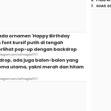
6
.
Piala A
7
.
GIIAS 2
 ada ornamen 'Happy Birthday
font kursif putih di tengah
erlihat pop-up dengan backdrop
tagram.com/raffinagita1717)
ckdrop, ada juga balon-balon yang
ma utama, yakni merah dan hitam
tagram.com/raffinagita1717)