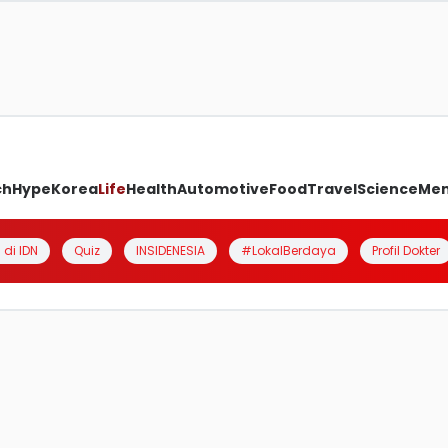
ch
Hype
Korea
Life
Health
Automotive
Food
Travel
Science
Me
 di IDN
Quiz
INSIDENESIA
#LokalBerdaya
Profil Dokter