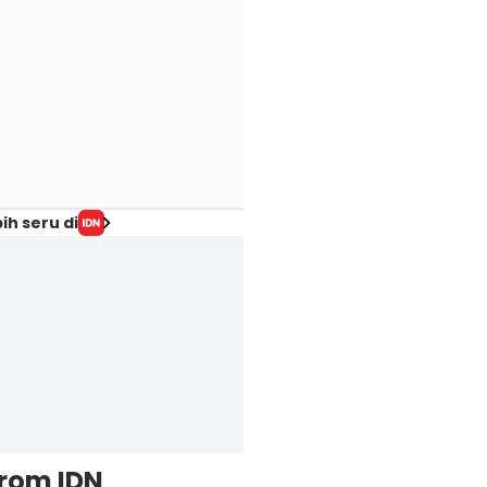
ih seru di
from IDN