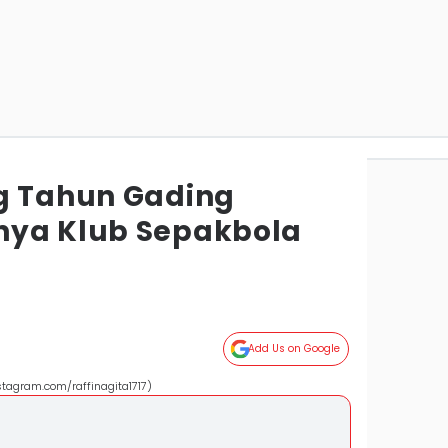
g Tahun Gading
nya Klub Sepakbola
Add Us on Google
tagram.com/raffinagita1717)