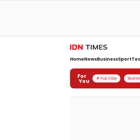
Home
News
Business
Sport
Te
For
# Yuk Vote
Iklanin
You