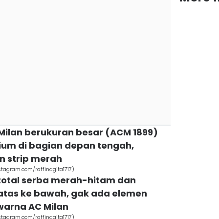
C Milan berukuran besar (ACM 1899)
ium di bagian depan tengah,
 strip merah
tagram.com/raffinagita1717)
 total serba merah-hitam dan
atas ke bawah, gak ada elemen
 warna AC Milan
tagram.com/raffinagita1717)