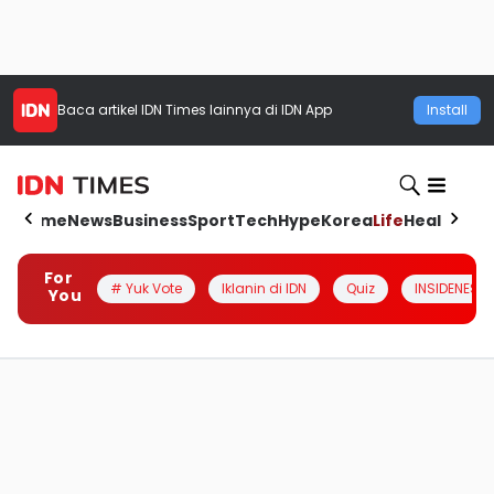
Baca artikel
IDN Times
lainnya di IDN App
Install
Home
News
Business
Sport
Tech
Hype
Korea
Life
Health
Aut
For
# Yuk Vote
Iklanin di IDN
Quiz
INSIDENESIA
You