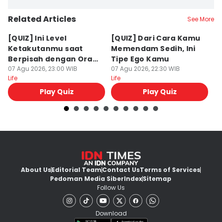
Related Articles
See More
[QUIZ] Ini Level
[QUIZ] Dari Cara Kamu
[Q
Ketakutanmu saat
Memendam Sedih, Ini
Up
Berpisah dengan Orang
Tipe Ego Kamu
K
Lain
07 Agu 2026, 23:00 WIB
07 Agu 2026, 22:30 WIB
07
Life
Life
Lif
Play Quiz
Play Quiz
About Us
Editorial Team
Contact Us
Terms of Services
Pedoman Media Siber
Index
Sitemap
Follow Us
Download