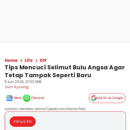
Home
Life
DIY
Tips Mencuci Selimut Bulu Angsa Agar
Tetap Tampak Seperti Baru
11 Jun 2026, 07:03 WIB
Delvi Ayuning
News
Channel
Add Us on Google
ilustrasi memakai selimut (pexels.com/Hanna Pad)
Intinya Sih