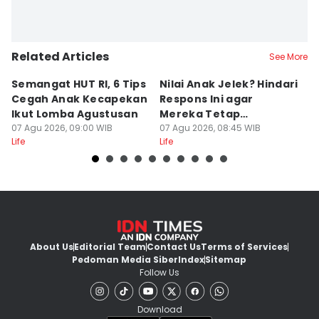
Related Articles
See More
Semangat HUT RI, 6 Tips
Nilai Anak Jelek? Hindari
A
Cegah Anak Kecapekan
Respons Ini agar
K
Ikut Lomba Agustusan
Mereka Tetap
M
07 Agu 2026, 09:00 WIB
Semangat Belajar
07 Agu 2026, 08:45 WIB
P
07
Life
Life
Lif
About Us
Editorial Team
Contact Us
Terms of Services
Pedoman Media Siber
Index
Sitemap
Follow Us
Download