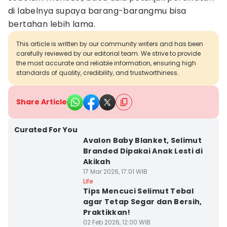
di labelnya supaya barang-barangmu bisa
bertahan lebih lama.
This article is written by our community writers and has been
carefully reviewed by our editorial team. We strive to provide
the most accurate and reliable information, ensuring high
standards of quality, credibility, and trustworthiness.
Share Article
Curated For You
⁠Avalon Baby Blanket, Selimut
Branded Dipakai Anak Lesti di
Akikah
17 Mar 2026, 17:01 WIB
Life
Tips Mencuci Selimut Tebal
agar Tetap Segar dan Bersih,
Praktikkan!
02 Feb 2026, 12:00 WIB