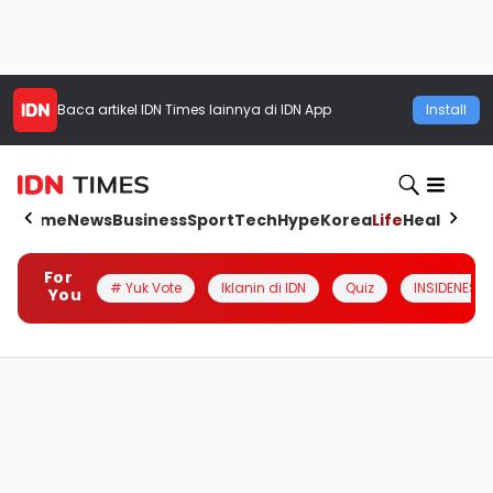
Baca artikel
IDN Times
lainnya di IDN App
Install
Home
News
Business
Sport
Tech
Hype
Korea
Life
Health
Aut
For
# Yuk Vote
Iklanin di IDN
Quiz
INSIDENESIA
You