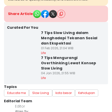
Share Article
Curated For You
7 Tips Slow Living dalam
Menghadapi Tekanan Sosial
dan Ekspektasi
01 Feb 2026, 21:04 WIB
Life
7 Tips Mengurangi
Overthinking Lewat Konsep
Slow Living
04 Jan 2026, 21:55 WIB
Life
Topics
Educate me
Slow Living
kota besar
Kehidupan
Editorial Team
Editor
Atqo Sy