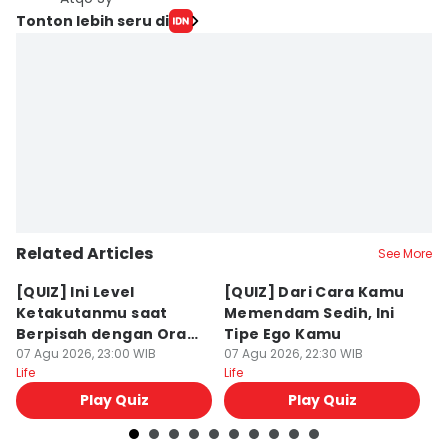
Tonton lebih seru di
Related Articles
See More
[QUIZ] Ini Level
[QUIZ] Dari Cara Kamu
[Q
Ketakutanmu saat
Memendam Sedih, Ini
Up
Berpisah dengan Orang
Tipe Ego Kamu
K
Lain
07 Agu 2026, 23:00 WIB
07 Agu 2026, 22:30 WIB
07
Life
Life
Lif
Play Quiz
Play Quiz