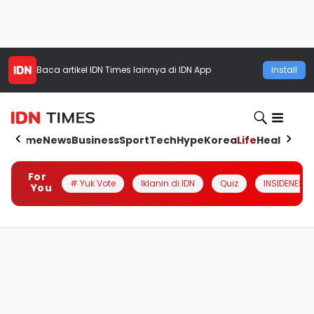
Baca artikel
IDN Times
lainnya di IDN App
Install
Home
News
Business
Sport
Tech
Hype
Korea
Life
Health
Aut
For
# Yuk Vote
Iklanin di IDN
Quiz
INSIDENESIA
You