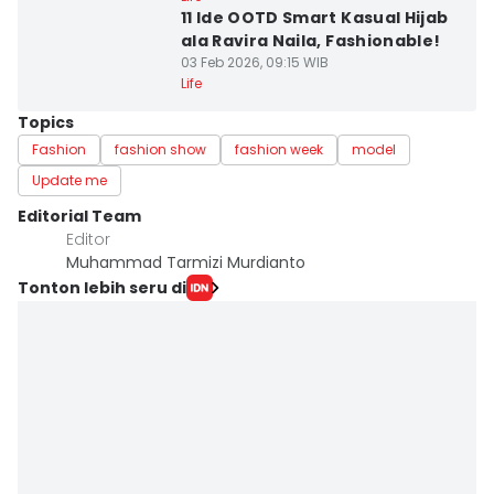
11 Ide OOTD Smart Kasual Hijab
ala Ravira Naila, Fashionable!
03 Feb 2026, 09:15 WIB
Life
Topics
Fashion
fashion show
fashion week
model
Update me
Editorial Team
Editor
Muhammad Tarmizi Murdianto
Tonton lebih seru di