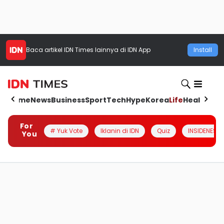
Baca artikel
IDN Times
lainnya di IDN App
Install
Home
News
Business
Sport
Tech
Hype
Korea
Life
Health
Aut
For
# Yuk Vote
Iklanin di IDN
Quiz
INSIDENESIA
You