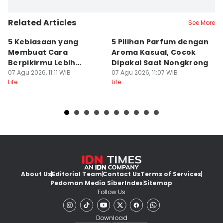
Related Articles
See More
5 Kebiasaan yang
5 Pilihan Parfum dengan
R
Membuat Cara
Aroma Kasual, Cocok
G
Berpikirmu Lebih
Dipakai Saat Nongkrong
Ye
Fleksibel
07 Agu 2026, 11:11 WIB
07 Agu 2026, 11:07 WIB
Ba
07
Life
Life
Lif
About Us
Editorial Team
Contact Us
Terms of Services
Pedoman Media Siber
Index
Sitemap
Follow Us
Download