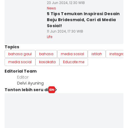
23 Jun 2024, 12:30 WIB
News
5 Tips Temukan Inspirasi Desain
Baju Bridesmaid, Cari di Media
Sosial!
11 Jun 2024, 17:30 WIB
Life
Topics
bahasa gaul
bahasa
media sosial
istilah
instagra
media social
kosakata
Educate me
Editorial Team
Editor
Delvi Ayuning
Tonton lebih seru di