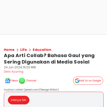
Home
Life
Education
Apa Arti Collab? Bahasa Gaul yang
Sering Digunakan di Media Sosial
24 Jun 2024, 15:03 WIB
Delvi Ayuning
News
Channel
Add Us on Google
ilustrasi collab (pexels.com/George Milton)
Intinya Sih