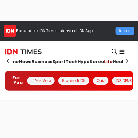
Baca artikel
IDN Times
lainnya di IDN App
Install
Home
News
Business
Sport
Tech
Hype
Korea
Life
Health
Aut
For
# Yuk Vote
Iklanin di IDN
Quiz
INSIDENESIA
You