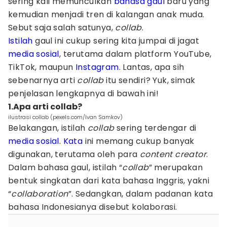
sering kali memunculkan
bahasa gaul
baru yang
kemudian menjadi tren di kalangan anak muda.
Sebut saja salah satunya,
collab
.
Istilah
gaul ini cukup sering kita jumpai di jagat
media sosial
, terutama dalam platform YouTube,
TikTok, maupun
Instagram
. Lantas, apa sih
sebenarnya arti
collab
itu sendiri? Yuk, simak
penjelasan lengkapnya di bawah ini!
1.Apa arti collab?
ilustrasi collab (pexels.com/Ivan Samkov)
Belakangan, istilah
collab
sering terdengar di
media sosial
.
Kata
ini memang cukup banyak
digunakan, terutama oleh para
content creator
.
Dalam bahasa gaul, istilah “
collab
” merupakan
bentuk singkatan dari kata bahasa Inggris, yakni
“
collaboration
”. Sedangkan, dalam padanan kata
bahasa Indonesianya disebut kolaborasi.