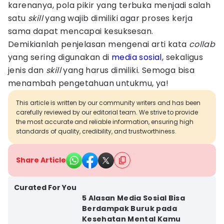
karenanya, pola pikir yang terbuka menjadi salah
satu
skill
yang wajib dimiliki agar proses kerja
sama dapat mencapai kesuksesan.
Demikianlah penjelasan mengenai arti kata
collab
yang sering digunakan di
media sosial
, sekaligus
jenis dan
skill
yang harus dimiliki. Semoga bisa
menambah pengetahuan untukmu, ya!
This article is written by our community writers and has been
carefully reviewed by our editorial team. We strive to provide
the most accurate and reliable information, ensuring high
standards of quality, credibility, and trustworthiness.
Share Article
Curated For You
5 Alasan Media Sosial Bisa
Berdampak Buruk pada
Kesehatan Mental Kamu