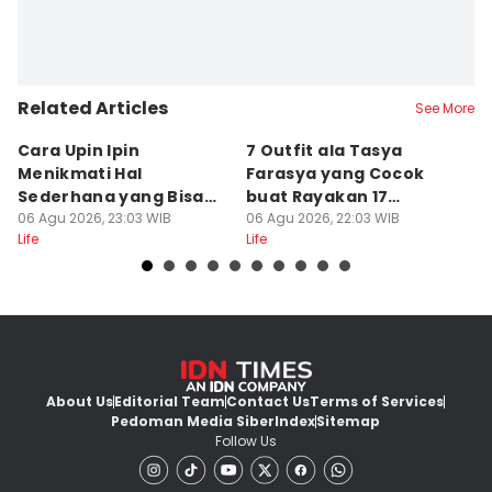
Related Articles
See More
Cara Upin Ipin
7 Outfit ala Tasya
7
Menikmati Hal
Farasya yang Cocok
K
Sederhana yang Bisa
buat Rayakan 17
(
Ditiru oleh Gen Z
06 Agu 2026, 23:03 WIB
Agustus, Kece!
06 Agu 2026, 22:03 WIB
06
Life
Life
Lif
About Us
Editorial Team
Contact Us
Terms of Services
Pedoman Media Siber
Index
Sitemap
Follow Us