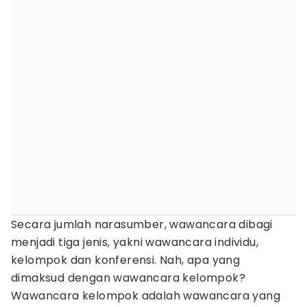
Secara jumlah narasumber, wawancara dibagi
menjadi tiga jenis, yakni wawancara individu,
kelompok dan konferensi. Nah, apa yang
dimaksud dengan wawancara kelompok?
Wawancara kelompok adalah wawancara yang