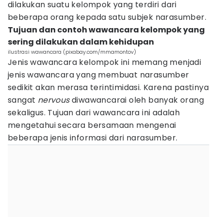
dilakukan suatu kelompok yang terdiri dari
beberapa orang kepada satu subjek narasumber.
Tujuan dan contoh wawancara kelompok yang
sering dilakukan dalam kehidupan
ilustrasi wawancara (pixabay.com/mmamontov)
Jenis wawancara kelompok ini memang menjadi
jenis wawancara yang membuat narasumber
sedikit akan merasa terintimidasi. Karena pastinya
sangat
nervous
diwawancarai oleh banyak orang
sekaligus. Tujuan dari wawancara ini adalah
mengetahui secara bersamaan mengenai
beberapa jenis informasi dari narasumber.