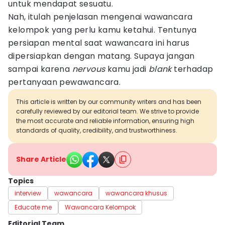
untuk mendapat sesuatu.
Nah, itulah penjelasan mengenai wawancara
kelompok yang perlu kamu ketahui. Tentunya
persiapan mental saat wawancara ini harus
dipersiapkan dengan matang. Supaya jangan
sampai karena
nervous
kamu jadi
blank
terhadap
pertanyaan pewawancara.
This article is written by our community writers and has been
carefully reviewed by our editorial team. We strive to provide
the most accurate and reliable information, ensuring high
standards of quality, credibility, and trustworthiness.
Share Article
Topics
interview
wawancara
wawancara khusus
Educate me
Wawancara Kelompok
Editorial Team