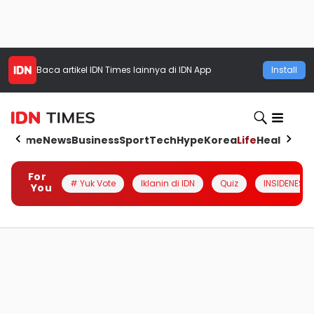
Baca artikel
IDN Times
lainnya di IDN App
Install
Home
News
Business
Sport
Tech
Hype
Korea
Life
Health
Aut
For
# Yuk Vote
Iklanin di IDN
Quiz
INSIDENESIA
You