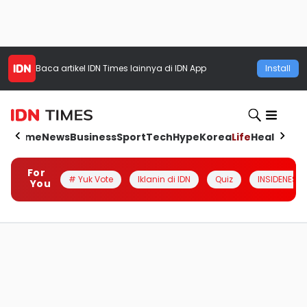
Baca artikel
IDN Times
lainnya di IDN App
Install
Home
News
Business
Sport
Tech
Hype
Korea
Life
Health
Aut
For
# Yuk Vote
Iklanin di IDN
Quiz
INSIDENESIA
You