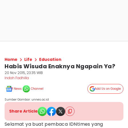
Home
Life
Education
Habis Wisuda Enaknya Ngapain Ya?
20 Nov 2015, 23:35 WIB
Indah Fadhilla
News
Channel
Add Us on Google
Sumber Gambar: unnes.ac.id
Share Article
Selamat ya buat pembaca IDNtimes yang