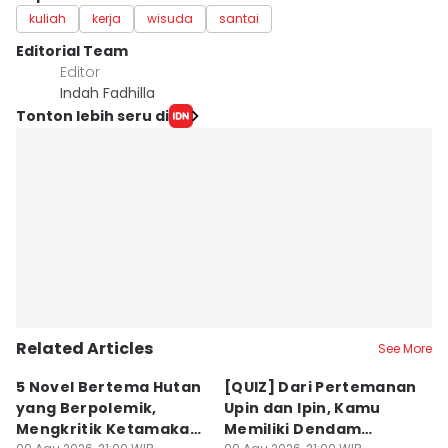
kuliah
kerja
wisuda
santai
Editorial Team
Editor
Indah Fadhilla
Tonton lebih seru di
Related Articles
See More
5 Novel Bertema Hutan
[QUIZ] Dari Pertemanan
L
yang Berpolemik,
Upin dan Ipin, Kamu
G
Mengkritik Ketamakan
Memiliki Dendam
P