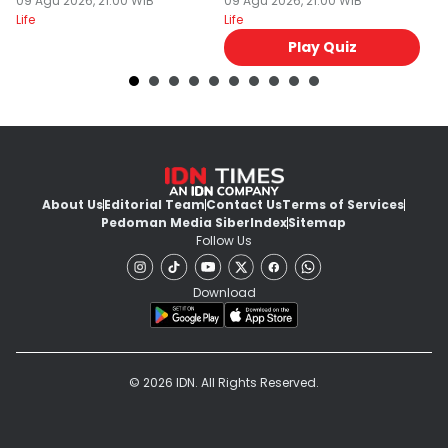
Manusia
09 Agu 2026, 21:00 WIB
Tersembunyi atau
09 Agu 2026, 21:00 WIB
Di
09
Life
Life
Lif
Tidak?
Play Quiz
About Us
Editorial Team
Contact Us
Terms of Services
Pedoman Media Siber
Index
Sitemap
Follow Us
Download
© 2026 IDN. All Rights Reserved.