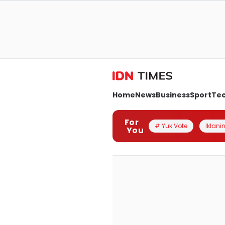
Home
News
Business
Sport
Te
For
# Yuk Vote
Iklanin
You