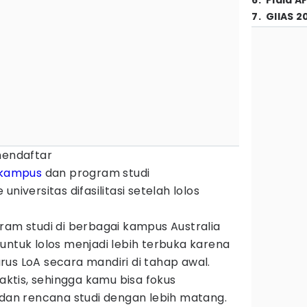
6
.
Piala A
7
.
GIIAS 2
mendaftar
kampus
dan program studi
niversitas difasilitasi setelah lolos
ram studi di berbagai kampus Australia
untuk lolos menjadi lebih terbuka karena
us LoA secara mandiri di tahap awal.
raktis, sehingga kamu bisa fokus
n rencana studi dengan lebih matang.