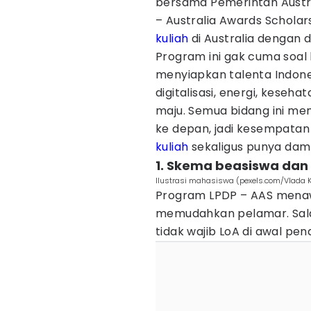
bersama Pemerintah Austr
– Australia Awards Schola
kuliah
di Australia dengan 
Program ini gak cuma soal ku
menyiapkan talenta Indones
digitalisasi, energi, keseh
maju. Semua bidang ini me
ke depan, jadi kesempatan
kuliah
sekaligus punya dam
1. Skema beasiswa dan
Ilustrasi mahasiswa (pexels.com/Vlada 
Program LPDP – AAS menaw
memudahkan pelamar. Sala
tidak wajib LoA di awal pen