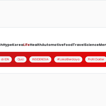
ch
Hype
Korea
Life
Health
Automotive
Food
Travel
Science
Me
 di IDN
Quiz
INSIDENESIA
#LokalBerdaya
Profil Dokter