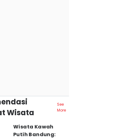
endasi
See
t Wisata
More
Wisata Kawah
Putih Bandung: