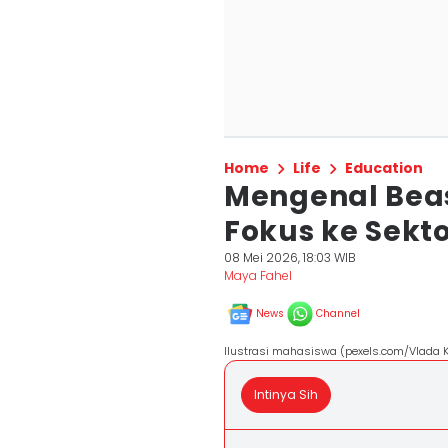
Home
Life
Education
Mengenal Beas
Fokus ke Sekto
08 Mei 2026, 18:03 WIB
Maya Fahel
News
Channel
Ilustrasi mahasiswa (pexels.com/Vlada 
Intinya Sih