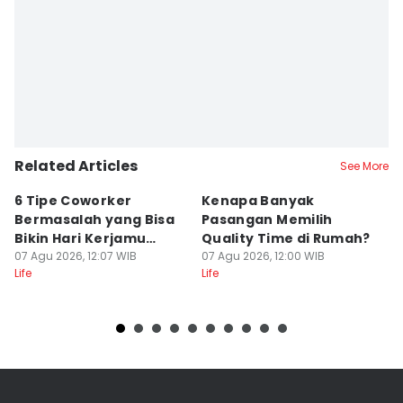
Related Articles
See More
6 Tipe Coworker
Kenapa Banyak
5
Bermasalah yang Bisa
Pasangan Memilih
S
Bikin Hari Kerjamu
Quality Time di Rumah?
D
Menderita
07 Agu 2026, 12:07 WIB
07 Agu 2026, 12:00 WIB
07
Life
Life
Lif