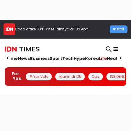
Baca artikel
IDN Times
lainnya di IDN App
Install
Home
News
Business
Sport
Tech
Hype
Korea
Life
Health
Aut
For
# Yuk Vote
Iklanin di IDN
Quiz
INSIDENESIA
You