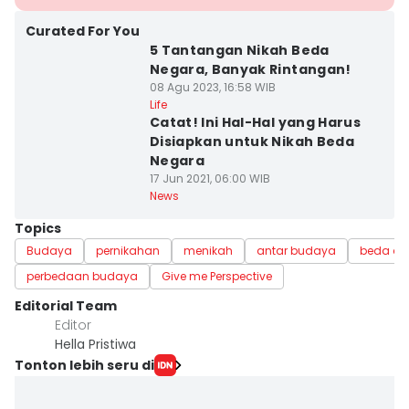
Curated For You
5 Tantangan Nikah Beda
Negara, Banyak Rintangan!
08 Agu 2023, 16:58 WIB
Life
Catat! Ini Hal-Hal yang Harus
Disiapkan untuk Nikah Beda
Negara
17 Jun 2021, 06:00 WIB
News
Topics
Budaya
pernikahan
menikah
antar budaya
beda a
perbedaan budaya
Give me Perspective
Editorial Team
Editor
Hella Pristiwa
Tonton lebih seru di