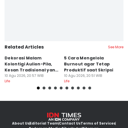
Related Articles
See More
Dekorasi Malam
5 Cara Mengelola
Ga
Kolontigi Aulion-Pila,
Burnout agar Tetap
M
Kesan Tradisional yang
Produktif saat Skripsi
B
Playful!
10 Agu 2026, 20:57 WIB
10 Agu 2026, 20:51 WIB
M
10
Life
Life
Lif
About Us
Editorial Team
Contact Us
Terms of Services