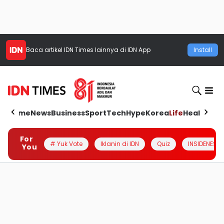
Baca artikel
IDN Times
lainnya di IDN App
Install
Home
News
Business
Sport
Tech
Hype
Korea
Life
Health
Aut
For
# Yuk Vote
Iklanin di IDN
Quiz
INSIDENESIA
You