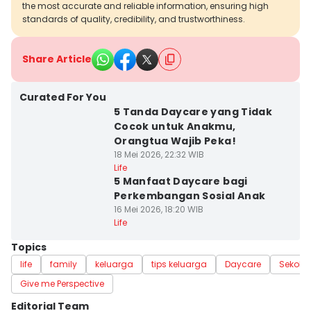
the most accurate and reliable information, ensuring high
standards of quality, credibility, and trustworthiness.
Share Article
Curated For You
5 Tanda Daycare yang Tidak
Cocok untuk Anakmu,
Orangtua Wajib Peka!
18 Mei 2026, 22:32 WIB
Life
5 Manfaat Daycare bagi
Perkembangan Sosial Anak
16 Mei 2026, 18:20 WIB
Life
Topics
life
family
keluarga
tips keluarga
Daycare
Sekola
Give me Perspective
Editorial Team