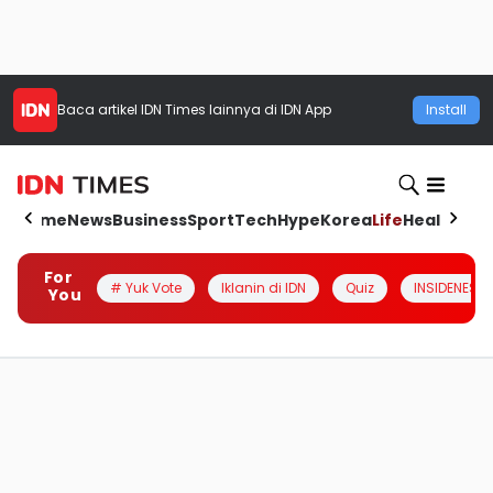
Baca artikel
IDN Times
lainnya di IDN App
Install
Home
News
Business
Sport
Tech
Hype
Korea
Life
Health
Aut
For
# Yuk Vote
Iklanin di IDN
Quiz
INSIDENESIA
You