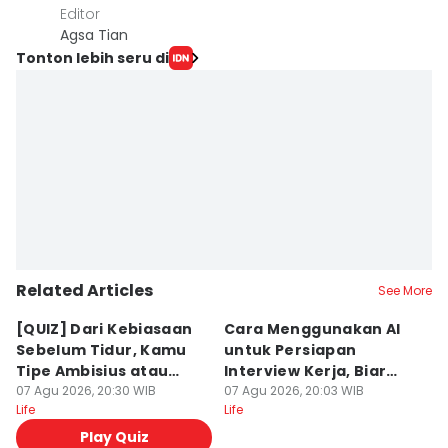
Editor
Agsa Tian
Tonton lebih seru di
Related Articles
See More
[QUIZ] Dari Kebiasaan
Cara Menggunakan AI
[
Sebelum Tidur, Kamu
untuk Persiapan
N
Tipe Ambisius atau
Interview Kerja, Biar
T
Santai?
07 Agu 2026, 20:30 WIB
Makin Siap!
07 Agu 2026, 20:03 WIB
A
07
Life
Life
Lif
Play Quiz