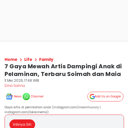
Home
Life
Family
7 Gaya Mewah Artis Dampingi Anak di
Pelaminan, Terbaru Soimah dan Maia
11 Mei 2026, 17:48 WIB
Dina Salma
News
Channel
Add Us on Google
Gaya artis di pernikahan anak (instagram.com/irwanmussry |
instagram.com/lokacinema)
Intinya Sih