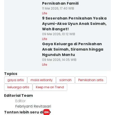
Pernikahan Famili
11 Mei 2026, 17:40 WIB
Life
9 Seserahan Pernikahan Yosika
Ayumi-Aksa Uyun Anak Soimah,
Wah Banget!
09 Mei 2026, 10:12 WIB
Life
Gaya Keluarga di Pernikahan
Anak Soimah, Siraman hingga
Ngunduh Mantu
09 Mei 2026, 14:05 WIB
Life
Topics
gaya artis
maia estianty
soimah
Pernikahan artis
keluarga artis
Keep me on Trend
Editorial Team
Editor
Febriyanti Revitasari
Tonton lebih seru di