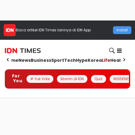
Baca artikel
IDN Times
lainnya di IDN App
Install
Home
News
Business
Sport
Tech
Hype
Korea
Life
Health
Aut
For
# Yuk Vote
Iklanin di IDN
Quiz
INSIDENESIA
You