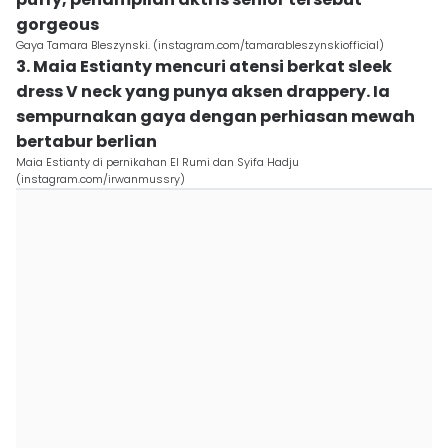
gorgeous
Gaya Tamara Bleszynski. (instagram.com/tamarableszynskiofficial)
3. Maia Estianty mencuri atensi berkat sleek
dress V neck yang punya aksen drappery. Ia
sempurnakan gaya dengan perhiasan mewah
bertabur berlian
Maia Estianty di pernikahan El Rumi dan Syifa Hadju
(instagram.com/irwanmussry)