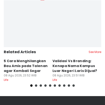
Related Articles
See More
5 Cara Menghilangkan
Validasi Vs Branding:
6
Bau Amis pada Talenan
Kenapa Nama Kampus
F
agar Kembali Segar
Luar Negeri Laris Dijual?
T
08 Agu 2026, 23:52 WIB
08 Agu 2026, 23:51 WIB
M
08
Life
Life
Lif